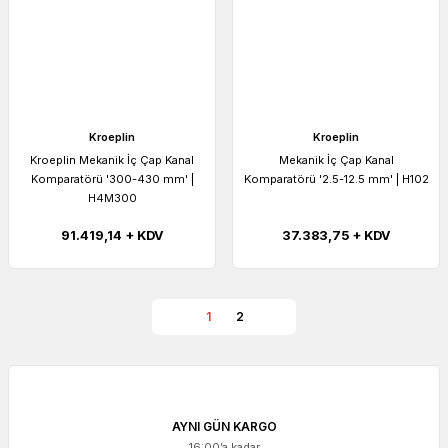
Kroeplin
Kroeplin
Kroeplin Mekanik İç Çap Kanal
Mekanik İç Çap Kanal
Komparatörü '300-430 mm' |
Komparatörü '2.5-12.5 mm' | H102
H4M300
91.419,14 + KDV
37.383,75 + KDV
1
2
AYNI GÜN KARGO
16:00’a kadar