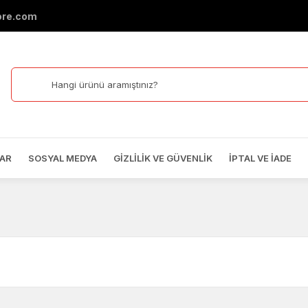
ore.com
AR
SOSYAL MEDYA
GIZLILIK VE GÜVENLIK
İPTAL VE İADE