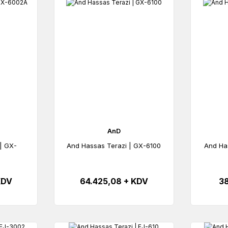
AnD
| GX-
And Hassas Terazi | GX-6100
And Ha
KDV
64.425,08 + KDV
38