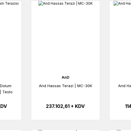
AnD
z Dolum
And Hassas Terazi | MC-30K
And Ha
 | Testo
KDV
237.102,61 + KDV
11