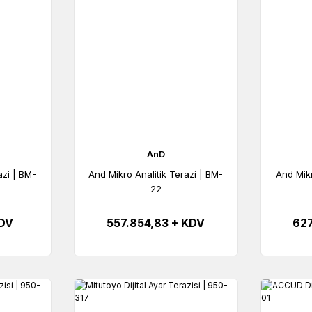
AnD
azi | BM-
And Mikro Analitik Terazi | BM-
And Mikr
22
KDV
557.854,83 + KDV
627