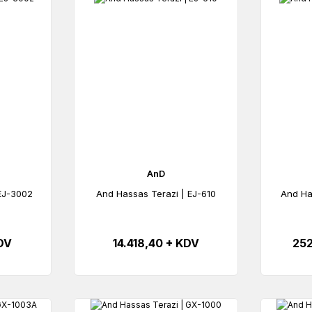
AnD
EJ-3002
And Hassas Terazi | EJ-610
And Ha
KDV
14.418,40 + KDV
252