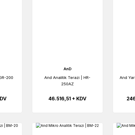
AnD
 GR-200
And Analitik Terazi | HR-
And Yarı
250AZ
KDV
46.516,51 + KDV
246