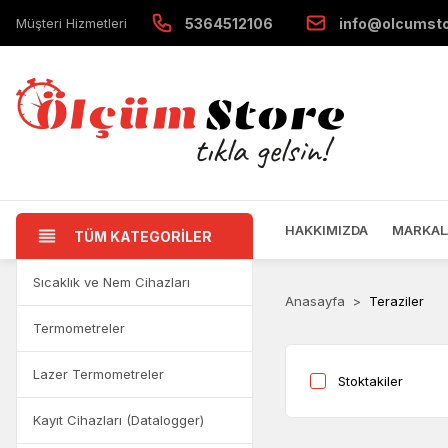
Müşteri Hizmetleri
5364512106
info@olcumst
HAKKIMIZDA
MARKAL
TÜM KATEGORİLER
Sıcaklık ve Nem Cihazları
Anasayfa
Teraziler
Termometreler
Lazer Termometreler
Stoktakiler
Kayıt Cihazları (Datalogger)