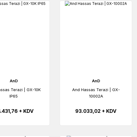
AnD
AnD
ssas Terazi | GX-10K
And Hassas Terazi | GX-
IP65
10002A
4.431,76 + KDV
93.033,02 + KDV