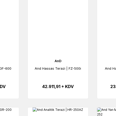
AnD
 GF-600
And Hassas Terazi | FZ-500i
And Ha
KDV
42.911,91 + KDV
23