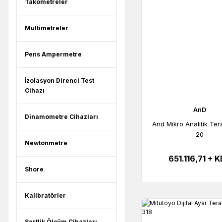
Takometreler
Multimetreler
Pens Ampermetre
İzolasyon Direnci Test
Cihazı
AnD
Dinamometre Cihazları
And Mikro Analitik Ter
20
Newtonmetre
651.116,71 + 
Shore
Kalibratörler
Sertlik Ölçüm Cihazları