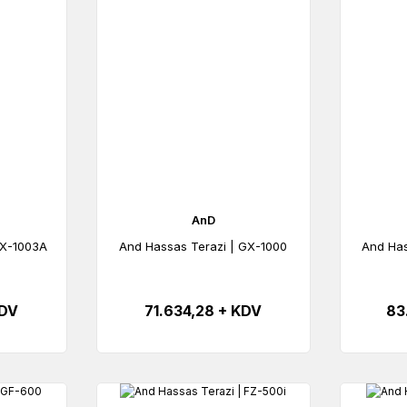
AnD
GX-1003A
And Hassas Terazi | GX-1000
And Has
KDV
71.634,28 + KDV
83