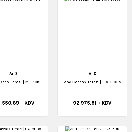
AnD
AnD
ssas Terazi | MC-10K
And Hassas Terazi | GX-1603A
.550,89 + KDV
92.975,81 + KDV