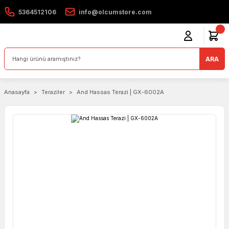
5364512106
info@olcumstore.com
ARA
Anasayfa
Teraziler
And Hassas Terazi | GX-6002A