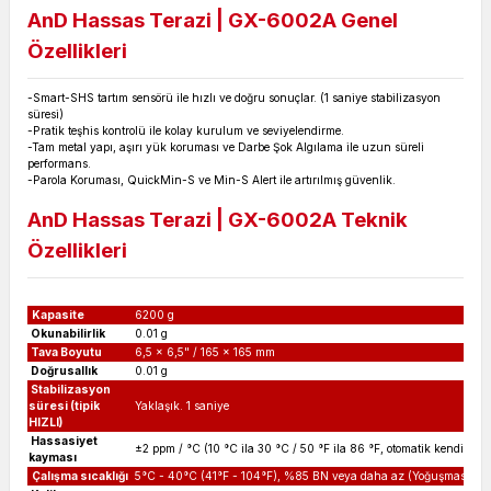
AnD Hassas Terazi | GX-6002A Genel
Özellikleri
-Smart-SHS tartım sensörü ile hızlı ve doğru sonuçlar. (1 saniye stabilizasyon
süresi)
-Pratik teşhis kontrolü ile kolay kurulum ve seviyelendirme.
-Tam metal yapı, aşırı yük koruması ve Darbe Şok Algılama ile uzun süreli
performans.
-Parola Koruması, QuickMin-S ve Min-S Alert ile artırılmış güvenlik.
AnD Hassas Terazi | GX-6002A Teknik
Özellikleri
Kapasite
6200 g
Okunabilirlik
0.01 g
Tava Boyutu
6,5 x 6,5" / 165 x 165 mm
Doğrusallık
0.01 g
Stabilizasyon
süresi (tipik
Yaklaşık. 1 saniye
HIZLI)
Hassasiyet
±2 ppm / °C (10 °C ila 30 °C / 50 °F ila 86 °F, otomatik kendi ke
kayması
Çalışma sıcaklığı
5°C - 40°C (41°F - 104°F), %85 BN veya daha az (Yoğuşmasız)