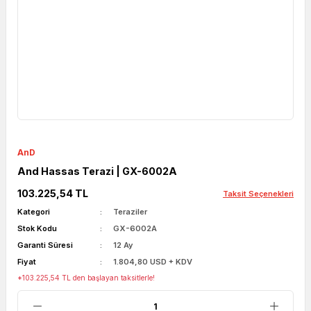
AnD
And Hassas Terazi | GX-6002A
103.225,54 TL
Taksit Seçenekleri
Kategori
Teraziler
Stok Kodu
GX-6002A
Garanti Süresi
12 Ay
Fiyat
1.804,80 USD + KDV
*103.225,54 TL den başlayan taksitlerle!