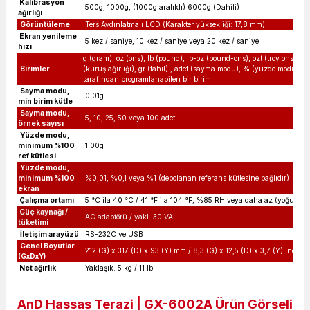
Kalibrasyon
500g, 1000g, (1000g aralıklı) 6000g (Dahili)
ağırlığı
Görüntüleme
Ters Aydınlatmalı LCD (Karakter yüksekliği: 17,8 mm)
Ekran yenileme
5 kez / saniye, 10 kez / saniye veya 20 kez / saniye
hızı
g (gram), oz (ons), lb (pound), lb-oz (pound-ons), ozt (troy ons), c
Birimler
(kuruş ağırlığı), gr (tahıl) , adet (sayma modu), % (yüzde modu), SG
tarafından programlanabilen bir birim.
Sayma modu,
0.01g
min birim kütle
Sayma modu,
5, 10, 25, 50 veya 100 adet
örnek sayısı
Yüzde modu,
minimum %100
1.00g
ref kütlesi
Yüzde modu,
minimum %100
%0,01, %0,1 veya %1 (depolanan referans kütlesine bağlıdır)
ekran
Çalışma ortamı
5 °C ila 40 °C / 41 °F ila 104 °F, %85 RH veya daha az (yoğuşmas
Güç kaynağı /
AC adaptörü / yakl. 30 VA
tüketimi
İletişim arayüzü
RS-232C ve USB
Genel Boyutlar
212 (G) x 317 (D) x 93 (Y) mm / 8,3 (G) x 12,5 (D) x 3,7 (Y) inç
(GxDxY)
Net ağırlık
Yaklaşık. 5 kg / 11 lb
AnD Hassas Terazi | GX-6002A Ürün Görseli