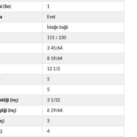
i (Sn)
1
a
Evet
İsteğe bağlı
115 / 230
3 45/64
8 19/64
12 1/2
)
5
5
kliği (inç)
3 1/32
liği (inç)
6 19/64
nç)
3
ç)
4