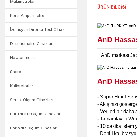
Multimetreler
ÜRÜN BILGISI
Pens Ampermetre
İzolasyon Direnci Test Cihazı
AnD Hassas
Dinamometre Cihazları
AnD markası Japony
Newtonmetre
Shore
AnD Hassas 
Kalibratörler
- Süper Hibrit Sens
Sertlik Ölçüm Cihazları
- Akış hızı göster
- Verileri bir daha
Pürüzlülük Ölçüm Cihazları
- Tamamlayıcı WinCT
- 10 dakika işlem 
Parlaklık Ölçüm Cihazları
- Dahili kalibrasyo