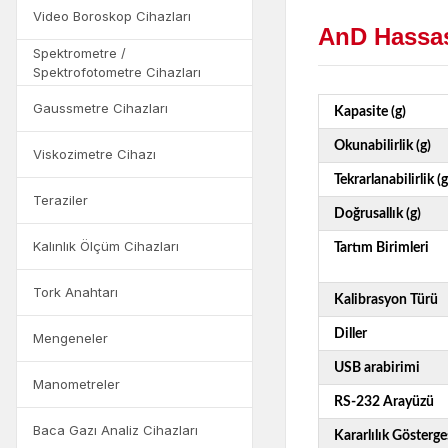
Video Boroskop Cihazları
AnD Hassas 
Spektrometre /
Spektrofotometre Cihazları
Gaussmetre Cihazları
Kapasite (g)
Okunabilirlik (g)
Viskozimetre Cihazı
Tekrarlanabilirlik (g
Teraziler
Doğrusallık (g)
Kalınlık Ölçüm Cihazları
Tartım Birimleri
Tork Anahtarı
Kalibrasyon Türü
Diller
Mengeneler
USB arabirimi
Manometreler
RS-232 Arayüzü
Baca Gazı Analiz Cihazları
Kararlılık Gösterge