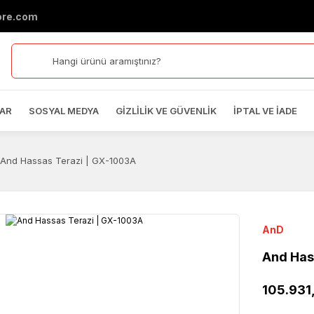
ore.com
AR
SOSYAL MEDYA
GIZLILIK VE GÜVENLIK
İPTAL VE İADE
And Hassas Terazi | GX-1003A
AnD
And Has
105.931