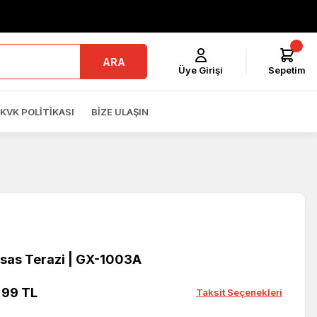
ARA
Üye Girişi
Sepetim
KVK POLITIKASI
BIZE ULAŞIN
sas Terazi | GX-1003A
,99 TL
Taksit Seçenekleri