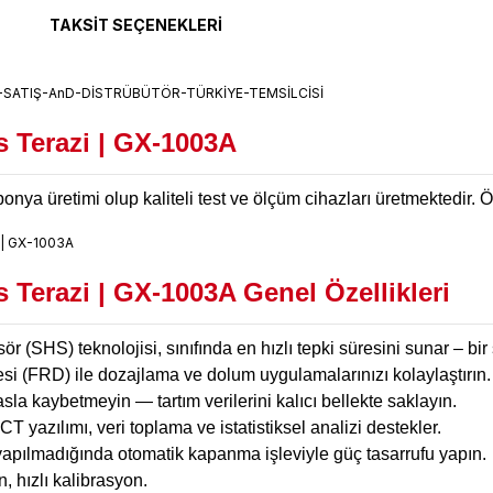
TAKSIT SEÇENEKLERI
 Terazi | GX-1003A
a üretimi olup kaliteli test ve ölçüm cihazları üretmektedir. Öl
Terazi | GX-1003A Genel Özellikleri
ör (SHS) teknolojisi, sınıfında en hızlı tepki süresini sunar – bir
gesi (FRD) ile dozajlama ve dolum uygulamalarınızı kolaylaştırın.
 asla kaybetmeyin — tartım verilerini kalıcı bellekte saklayın.
 yazılımı, veri toplama ve istatistiksel analizi destekler.
yapılmadığında otomatik kapanma işleviyle güç tasarrufu yapın.
n, hızlı kalibrasyon.