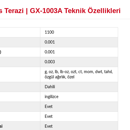
Terazi | GX-1003A Teknik Özellikleri
1100
0.001
)
0.001
0.003
g, oz, lb, lb-oz, ozt, ct, mom, dwt, tahıl,
özgül ağırlık, özel
Dahili
ingilizce
Evet
Evet
si
Evet