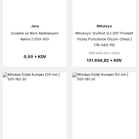
Jera
Mitutoyo
Sıcaklık ve Nem Kalibrasyon
Mitutoyo 'Surfest SJ-210' Protatif
Kabini | USG-100
Yüzey Pürüzlülük Ölçüm Cihazı |
178-560-11D
138.584,02 + KDV
0,00 + KDV
131.654,82 + KDV