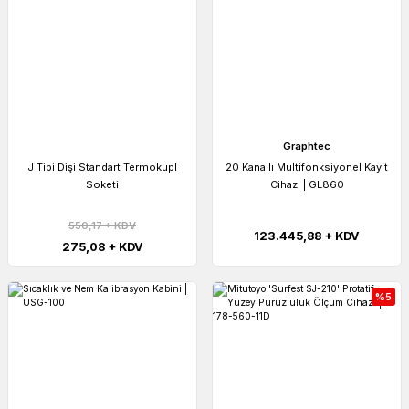
Graphtec
J Tipi Dişi Standart Termokupl
20 Kanallı Multifonksiyonel Kayıt
Soketi
Cihazı | GL860
550,17 + KDV
123.445,88 + KDV
275,08 + KDV
%5