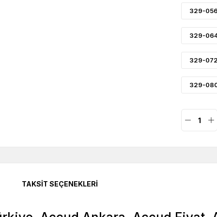
329-056
329-064
329-072
329-080
TAKSIT SEÇENEKLERI