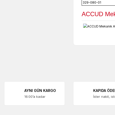
329-080-01
ACCUD Mekan
AYNI GÜN KARGO
KAPIDA ÖD
16:00’a kadar
İster nakit, is