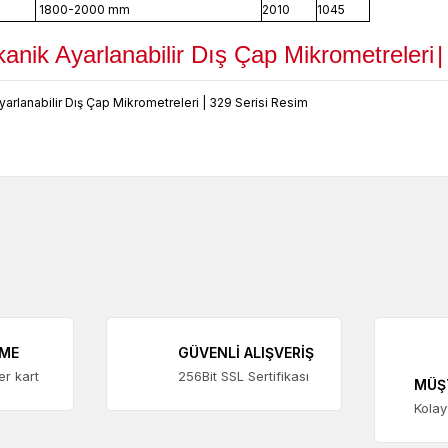
1800-2000 mm
2010
1045
ik Ayarlanabilir Dış Çap Mikrometreleri
|
EME
GÜVENLİ ALIŞVERİŞ
ter kart
256Bit SSL Sertifikası
MÜŞ
Kolay