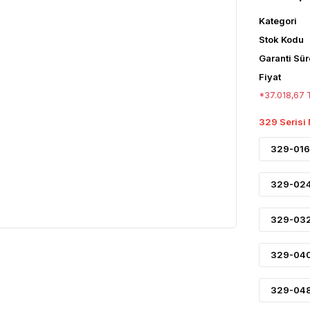
Kategori
Stok Kodu
Garanti Sür
Fiyat
*37.018,67 T
329 Serisi
329-016
329-024
329-032
329-040
329-048