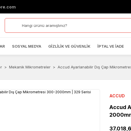
ore.com
AR
SOSYAL MEDYA
GIZLILIK VE GÜVENLIK
İPTAL VE İADE
er
Mekanik Mikrometreler
Accud Ayarlanabilir Dış Çap Mikrometre
ACCUD
Accud A
2000mm 
37.018,