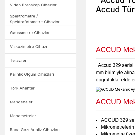
Video Boroskop Cihazları
Spektrometre /
Spektrofotometre Cihazları
Gaussmetre Cihazları
Viskozimetre Cihazı
ACCUD Mekan
Teraziler
Accud 329 serisi m
mm birimiyle alına
Kalınlık Ölçüm Cihazları
doğruluklar elde e
Tork Anahtarı
ACCUD Mekani
Mengeneler
Manometreler
ACCUD 329 seris
Mikrometrelerin
Baca Gazı Analiz Cihazları
Mikrometre üzeri