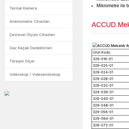
Mikrometre ile b
Termal Kamera
Anemometre Cihazları
ACCUD Mekan
Çevresel Ölçüm Cihazları
Gaz Kaçak Dedektörleri
Ürün Kodu
329-016-01
Titreşim Ölçer
329-020-01
329-024-01
Videoskop / Videoendoskop
329-028-01
329-032-01
329-036-01
329-040-01
329-048-01
329-056-01
329-064-01
329-072-01