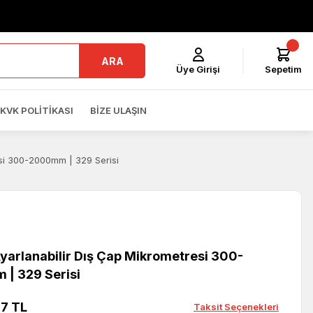
ARA
Üye Girişi
Sepetim
KVK POLITIKASI
BIZE ULAŞIN
si 300-2000mm | 329 Serisi
yarlanabilir Dış Çap Mikrometresi 300-
| 329 Serisi
67 TL
Taksit Seçenekleri