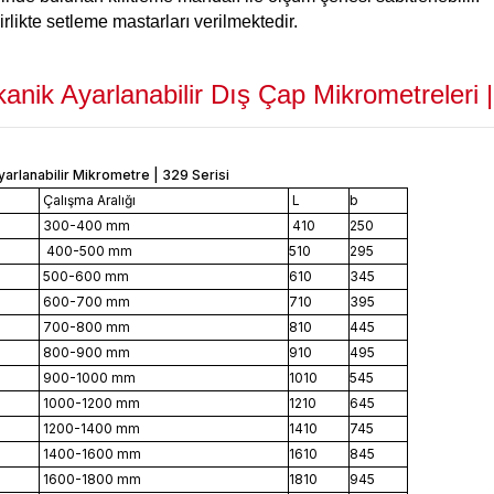
irlikte setleme mastarları verilmektedir.
ik Ayarlanabilir Dış Çap Mikrometreleri |
Çalışma Aralığı
L
b
300-400 mm
410
250
400-500
mm
510
295
500-600 mm
610
345
600-700 mm
710
395
700-800 mm
810
445
800-900 mm
910
495
900-1000 mm
1010
545
1000-1200 mm
1210
645
1200-1400
mm
1410
745
1400-1600
mm
1610
845
1600-1800 mm
1810
945