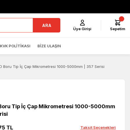
ARA
Üye Girişi
Sepetim
KVK POLITIKASI
BIZE ULAŞIN
 Boru Tip İç Çap Mikrometresi 1000-5000mm | 357 Serisi
oru Tip İç Çap Mikrometresi 1000-5000mm
risi
75 TL
Taksit Seçenekleri