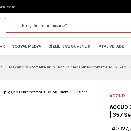
ore.com
AR
SOSYAL MEDYA
GIZLILIK VE GÜVENLIK
İPTAL VE İADE
er
Mekanik Mikrometreler
Accud Mekanik Mikrometreler
ACCUD
ACCUD
ACCUD B
| 357 Se
140.127,