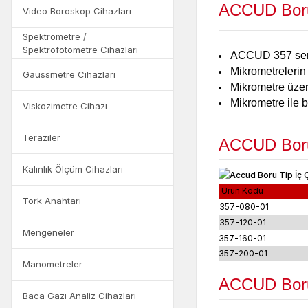
ACCUD Boru 
Video Boroskop Cihazları
Spektrometre /
Spektrofotometre Cihazları
ACCUD 357 seris
Mikrometrelerin
Gaussmetre Cihazları
Mikrometre üzeri
Mikrometre ile b
Viskozimetre Cihazı
Teraziler
ACCUD Boru 
Kalınlık Ölçüm Cihazları
Ürün Kodu
Tork Anahtarı
357-080-01
357-120-01
Mengeneler
357-160-01
357-200-01
Manometreler
ACCUD Boru 
Baca Gazı Analiz Cihazları