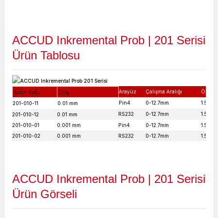
ACCUD Inkremental Prob | 201 Serisi
Ürün Tablosu
Arayüz
Çalışma Aralığı
Ölçüm 
Ürün Kodu
Giriş
Pin4
0-12.7mm
1.5N
201-010-11
0.01 mm
RS232
0-12.7mm
1.5N
201-010-12
0.01 mm
201-010-01
0.001 mm
Pin4
0-12.7mm
1.5N
201-010-02
0.001 mm
RS232
0-12.7mm
1.5N
ACCUD Inkremental Prob | 201 Serisi
Ürün Görseli