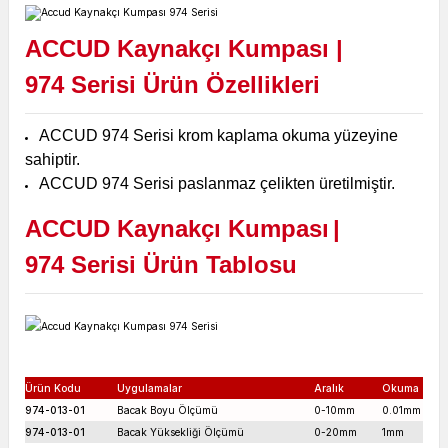
ACCUD Kaynakçı Kumpası
|
974
Serisi Ürün Özellikleri
ACCUD 974 Serisi krom kaplama okuma yüzeyine
sahiptir.
ACCUD 974 Serisi paslanmaz çelikten üretilmiştir.
ACCUD Kaynakçı Kumpası
|
974
Serisi Ürün Tablosu
Ürün Kodu
Uygulamalar
Aralık
Okuma
H
974-013-01
Bacak Boyu Ölçümü
0-10mm
0.01mm
974-013-01
Bacak Yüksekliği Ölçümü
0-20mm
1mm