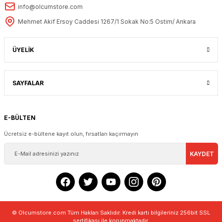
info@olcumstore.com
Mehmet Akif Ersoy Caddesi 1267/1 Sokak No:5 Ostim/ Ankara
ÜYELİK
SAYFALAR
E-BÜLTEN
Ücretsiz e-bültene kayıt olun, fırsatları kaçırmayın
KAYDET
© Olcumstore.com Tüm Hakları Saklıdır. Kredi kartı bilgileriniz 256bit SSL
sertifikası ile korunmaktadır.