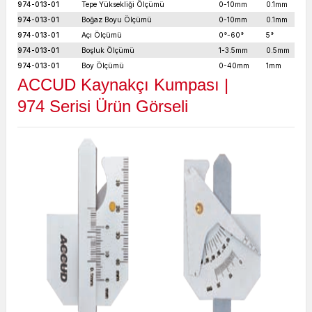
974-013-01
Tepe Yüksekliği Ölçümü
0-10mm
0.1mm
974-013-01
Boğaz Boyu Ölçümü
0-10mm
0.1mm
974-013-01
Açı Ölçümü
0°-60°
5°
±
974-013-01
Boşluk Ölçümü
1-3.5mm
0.5mm
974-013-01
Boy Ölçümü
0-40mm
1mm
ACCUD Kaynakçı Kumpası
|
974
Serisi Ürün Görseli