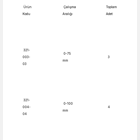
Ürün
Çalışma
Toplam
Kodu
Aralığı
Adet
321-
0-75
003-
3
mm
03
321-
0-100
004-
4
mm
04