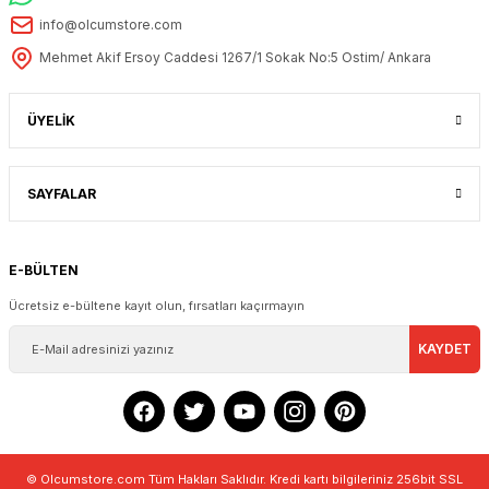
info@olcumstore.com
Mehmet Akif Ersoy Caddesi 1267/1 Sokak No:5 Ostim/ Ankara
ÜYELİK
SAYFALAR
E-BÜLTEN
Ücretsiz e-bültene kayıt olun, fırsatları kaçırmayın
KAYDET
© Olcumstore.com Tüm Hakları Saklıdır. Kredi kartı bilgileriniz 256bit SSL