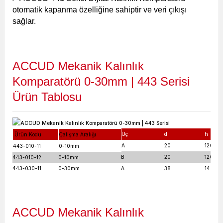
otomatik kapanma özelliğine sahiptir ve veri çıkışı
sağlar.
ACCUD Mekanik Kalınlık
Komparatörü 0-30mm | 443 Serisi
Ürün Tablosu
Uç
d
h
Ürün Kodu
Çalışma Aralığı
A
20
120
443-010-11
0-10mm
B
20
120
443-010-12
0-10mm
443-030-11
0-30mm
A
38
140
ACCUD Mekanik Kalınlık