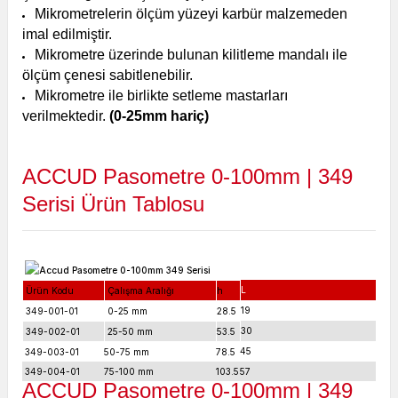
Mikrometrelerin ölçüm yüzeyi karbür malzemeden
imal edilmiştir.
Mikrometre üzerinde bulunan kilitleme mandalı ile
ölçüm çenesi sabitlenebilir.
Mikrometre ile birlikte setleme mastarları
verilmektedir.
(0-25mm hariç)
ACCUD Pasometre 0-100mm | 349
Serisi Ürün Tablosu
L
Ürün Kodu
Çalışma Aralığı
h
19
349-001-01
0-25 mm
28.5
30
349-002-01
25-50
mm
53.5
45
349-003-01
50-75 mm
78.5
349-004-01
75-100 mm
103.5
57
ACCUD Pasometre 0-100mm | 349