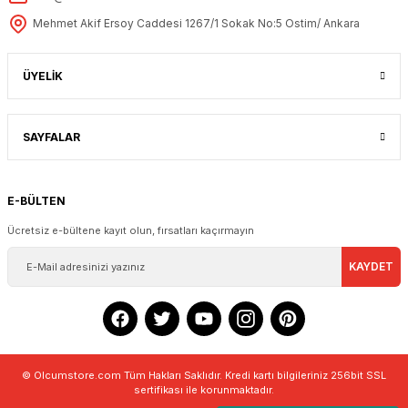
Mehmet Akif Ersoy Caddesi 1267/1 Sokak No:5 Ostim/ Ankara
ÜYELİK
SAYFALAR
E-BÜLTEN
Ücretsiz e-bültene kayıt olun, fırsatları kaçırmayın
KAYDET
© Olcumstore.com Tüm Hakları Saklıdır. Kredi kartı bilgileriniz 256bit SSL
sertifikası ile korunmaktadır.