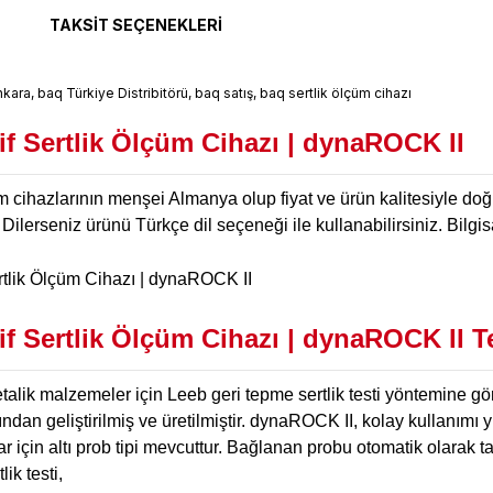
TAKSIT SEÇENEKLERI
f Sertlik Ölçüm Cihazı | dynaROCK II
 cihazlarının menşei Almanya olup fiyat ve ürün kalitesiyle doğr
Dilerseniz ürünü Türkçe dil seçeneği ile kullanabilirsiniz. Bilgisaya
f Sertlik Ölçüm Cihazı | dynaROCK II
Te
alik malzemeler için Leeb geri tepme sertlik testi yöntemine göre
an geliştirilmiş ve üretilmiştir. dynaROCK II, kolay kullanımı yük
r için altı prob tipi mevcuttur. Bağlanan probu otomatik olarak ta
lik testi,