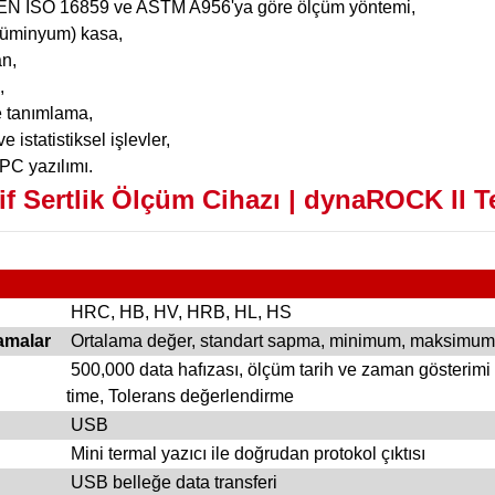
 EN ISO 16859 ve ASTM A956'ya göre ölçüm yöntemi,
lüminyum) kasa,
an,
,
 tanımlama,
 istatistiksel işlevler,
PC yazılımı.
f Sertlik Ölçüm Cihazı | dynaROCK II
Te
HRC, HB, HV, HRB, HL, HS
lamalar
Ortalama değer, standart sapma, minimum, maksimum
500,000 data hafızası, ölçüm tarih ve zaman gösterimi
time, Tolerans değerlendirme
USB
Mini termal yazıcı ile doğrudan protokol çıktısı
USB belleğe data transferi