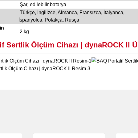
Şarj edilebilir batarya
Türkçe, İngilizce, Almanca, Fransızca, İtalyanca,
İspanyolca, Polakça, Rusça
in
2 kg
f Sertlik Ölçüm Cihazı | dynaROCK II
Ür