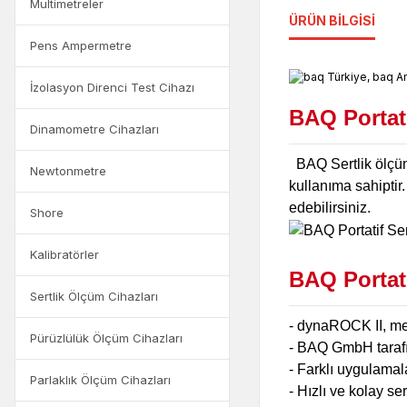
Multimetreler
ÜRÜN BILGISI
Pens Ampermetre
İzolasyon Direnci Test Cihazı
BAQ Portati
Dinamometre Cihazları
BAQ Sertlik ölçüm
Newtonmetre
kullanıma sahiptir. 
edebilirsiniz.
Shore
Kalibratörler
BAQ Portati
Sertlik Ölçüm Cihazları
- dynaROCK II, met
Pürüzlülük Ölçüm Cihazları
- BAQ GmbH tarafınd
- Farklı uygulamala
Parlaklık Ölçüm Cihazları
- Hızlı ve kolay sert