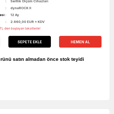
Sertlik Ölçüm Cihazları
dynaROCK II
esi
12 Ay
2.660,00 EUR + KDV
TL den başlayan taksitlerle!
SEPETE EKLE
HEMEN AL
ürünü satın almadan önce stok teyidi