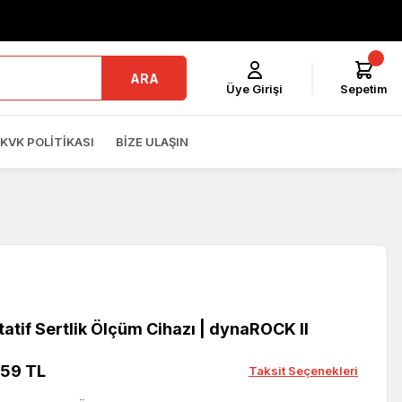
ARA
Üye Girişi
Sepetim
KVK POLITIKASI
BIZE ULAŞIN
atif Sertlik Ölçüm Cihazı | dynaROCK II
,59 TL
Taksit Seçenekleri