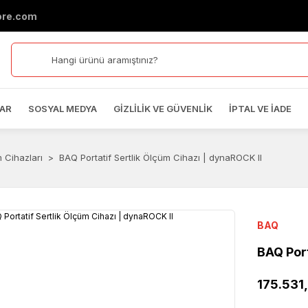
ore.com
AR
SOSYAL MEDYA
GIZLILIK VE GÜVENLIK
İPTAL VE İADE
m Cihazları
BAQ Portatif Sertlik Ölçüm Cihazı | dynaROCK II
BAQ
BAQ Port
175.531