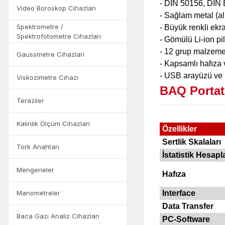
- DIN 50156, DIN
Video Boroskop Cihazları
- Sağlam metal (a
Spektrometre /
- Büyük renkli ekr
Spektrofotometre Cihazları
- Gömülü Li-ion pil
- 12 grup malzeme
Gaussmetre Cihazları
- Kapsamlı hafıza ve
- USB arayüzü ve 
Viskozimetre Cihazı
BAQ Portati
Teraziler
Kalınlık Ölçüm Cihazları
Özellikler
Sertlik Skalaları
Tork Anahtarı
İstatistik Hesap
Mengeneler
Hafıza
Manometreler
Interface
Data Transfer
Baca Gazı Analiz Cihazları
PC-Software