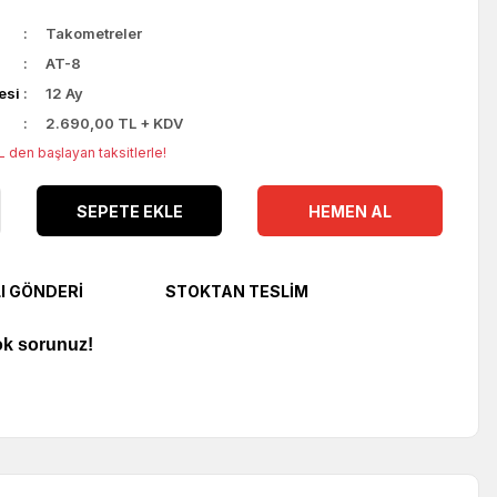
Takometreler
AT-8
esi
12 Ay
2.690,00 TL + KDV
 den başlayan taksitlerle!
SEPETE EKLE
HEMEN AL
LI GÖNDERI
STOKTAN TESLIM
ok sorunuz!