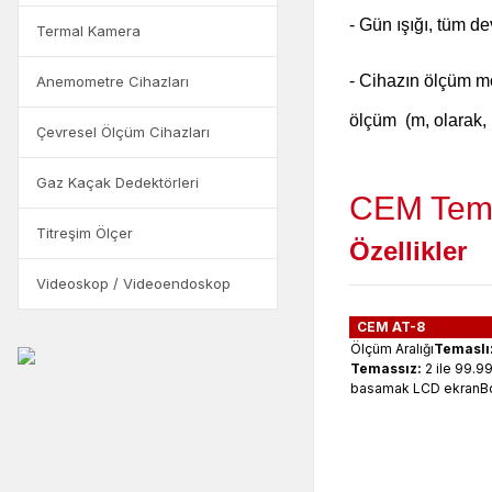
- Gün ışığı, tüm d
Termal Kamera
- Cihazın ölçüm mo
Anemometre Cihazları
ölçüm (m, olarak, 
Çevresel Ölçüm Cihazları
Gaz Kaçak Dedektörleri
CEM Temas
Titreşim Ölçer
Özellikler
Videoskop / Videoendoskop
CEM AT-8
Ölçüm Aralığı
Temaslı
Temassız:
2 ile 99.9
basamak LCD ekranBoy