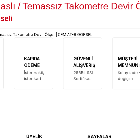
slı / Temassız Takometre Devir Ö
seli
KAPIDA
GÜVENLİ
MÜŞTERİ
ÖDEME
ALIŞVERİŞ
MEMNUNİ
İster nakit,
256Bit SSL
Kolay iade 
ister kart
Sertifikası
değişim
ÜYELİK
SAYFALAR