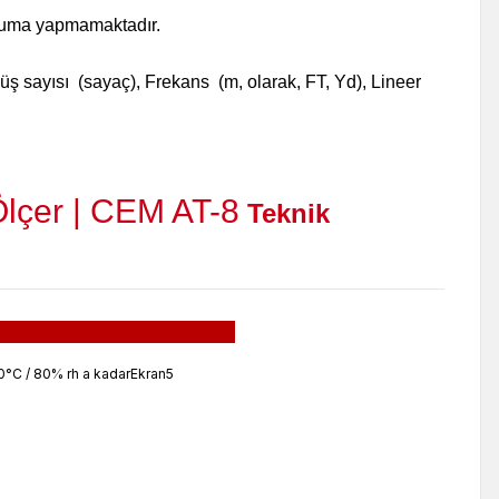
 okuma yapmamaktadır.
nüş sayısı (sayaç), Frekans (m, olarak, FT, Yd), Lineer
lçer | CEM AT-8
Teknik
50°C / 80% rh a kadarEkran5