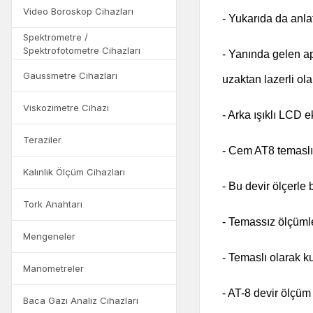
Video Boroskop Cihazları
- Yukarıda da anlatı
Spektrometre /
Spektrofotometre Cihazları
- Yanında gelen ap
Gaussmetre Cihazları
uzaktan lazerli ol
Viskozimetre Cihazı
- Arka ışıklı LCD 
Teraziler
- Cem AT8 temaslı 
Kalınlık Ölçüm Cihazları
- Bu devir ölçerle b
Tork Anahtarı
- Temassız ölçümle
Mengeneler
- Temaslı olarak k
Manometreler
- AT-8 devir ölçüm
Baca Gazı Analiz Cihazları