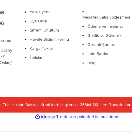
Yeni Üyelik
06
Mesafeli Satış Sözleşmesi
Üye Girişi
06
Ödeme ve Teslimat
Şifremi Unuttum
Gizlilik ve Güvenlik
Havale Bildirim Formu
re.com
Garanti Şartları
Kargo Takibi
 Ersoy
İade Şartları
7/1
İletişim
Ostim/
Blog
üm Hakları Saklıdır. Kredi kartı bilgileriniz 256bit SSL sertifikası ile ko
ile
ideasoft
e-
hazırla
ticaret
paketleri