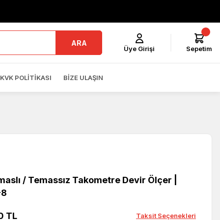
ARA
Üye Girişi
Sepetim
KVK POLITIKASI
BIZE ULAŞIN
aslı / Temassız Takometre Devir Ölçer |
-8
0 TL
Taksit Seçenekleri