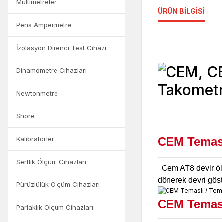
Multimetreler
ÜRÜN BILGISI
Pens Ampermetre
İzolasyon Direnci Test Cihazı
Dinamometre Cihazları
Newtonmetre
Shore
CEM Temasl
Kalibratörler
Sertlik Ölçüm Cihazları
Cem AT8 devir ölç
dönerek devri göst
Pürüzlülük Ölçüm Cihazları
CEM Temasl
Parlaklık Ölçüm Cihazları