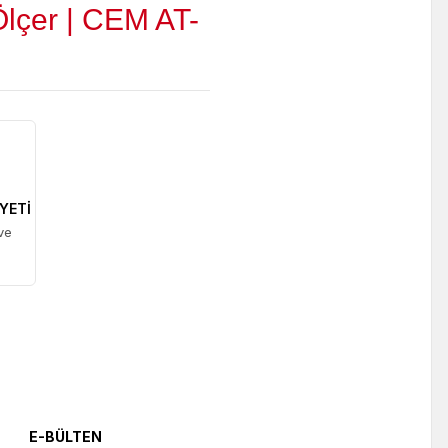
lçer | CEM AT-
YETİ
ve
E-BÜLTEN