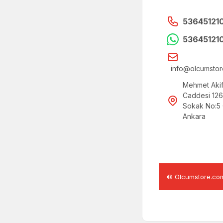
53645121
53645121
info@olcumsto
Mehmet Akif
Caddesi 126
Sokak No:5 
Ankara
© Olcumstore.com T