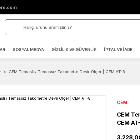
ore.com
AR
SOSYAL MEDYA
GIZLILIK VE GÜVENLIK
İPTAL VE İADE
r
CEM Temaslı / Temassız Takometre Devir Ölçer | CEM AT-8
CEM
CEM Tem
CEM AT
3.228,0