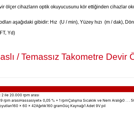
evir ölçer cihazların optik okuyucusunu kör ettiğinden cihazlar
dları aşağıdaki gibidir: Hız (U / min), Yüzey hızı (m / dak), Dö
FT, Yd)
lı / Temassız Takometre Devir Ö
:
2 ile 20.000 rpm arası
99 rpm arasıHassasiyet± 0,05 % + 1 rpmÇalışma Sıcaklık ve Nem Aralığı0 . . . 
utları160 x 60 x 42Ağırlık160 gramGüç Kaynağı1 Adet 9V pil