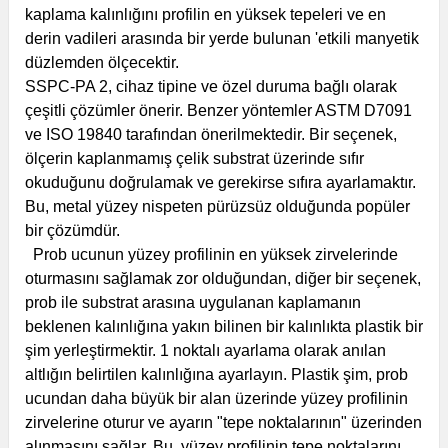
kaplama kalınlığını profilin en yüksek tepeleri ve en
derin vadileri arasında bir yerde bulunan 'etkili manyetik
düzlemden ölçecektir.
SSPC-PA 2, cihaz tipine ve özel duruma bağlı olarak
çeşitli çözümler önerir. Benzer yöntemler ASTM D7091
ve ISO 19840 tarafından önerilmektedir. Bir seçenek,
ölçerin kaplanmamış çelik substrat üzerinde sıfır
okuduğunu doğrulamak ve gerekirse sıfıra ayarlamaktır.
Bu, metal yüzey nispeten pürüzsüz olduğunda popüler
bir çözümdür.
Prob ucunun yüzey profilinin en yüksek zirvelerinde
oturmasını sağlamak zor olduğundan, diğer bir seçenek,
prob ile substrat arasına uygulanan kaplamanın
beklenen kalınlığına yakın bilinen bir kalınlıkta plastik bir
şim yerleştirmektir. 1 noktalı ayarlama olarak anılan
altlığın belirtilen kalınlığına ayarlayın. Plastik şim, prob
ucundan daha büyük bir alan üzerinde yüzey profilinin
zirvelerine oturur ve ayarın "tepe noktalarının" üzerinden
alınmasını sağlar. Bu, yüzey profilinin tepe noktalarını