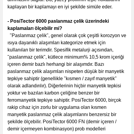
kaplayan bir kaplamayı en iyi şekilde simüle eder.
- PosiTector 6000 paslanmaz çelik üzerindeki
kaplamaları ölçebilir mi?
"Paslanmaz çelik", genel olarak çok çeşitli korozyon ve
ısıya dayanıklı alaşımları kategorize etmek için
kullanılan bir terimdir. Spesifik metalurji açısından,
"paslanmaz çelik", kütlece minimum% 10,5 krom içeriği
içeren demir bazlı herhangi bir alaşımdır. Bazı
paslanmaz çelik alaşımları nispeten düşük bir manyetik
tepkiye sahiptir (genellikle "kısmen / zayıf manyetik"
olarak adlandırılır). Diğerlerinin hiçbir manyetik tepkisi
yoktur ve bazıları karbon çeliğine benzer bir
ferromanyetik tepkiye sahiptir.
PosiTector 6000, birçok
rakip cihaz için zorlu bir uygulama olan kısmen
manyetik paslanmaz çelik alaşımlarını benzersiz bir
şekilde ölçebilir. PosiTector 6000 FN (demir içeren /
demir içermeyen kombinasyon) prob modelleri