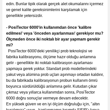
edin. Bunlar tipik olarak gerçek alet okumalarını içermez
ve genel kalite gereksinimlerini karşılamak için
genellikle yetersizdir.
- PosiTector 6000'in kullanımdan önce 'kalibre
edilmesi' veya 'önceden ayarlanması' gerekiyor mu?
Ölçmeden önce iki noktalı bir ayar yapmam gerekir
mi?
PosiTector 6000'deki yenilikçi prob teknolojisi ve
fabrika kalibrasyonu, ölçüme hazır olduğu anlamına
gelir - genellikle iki noktalı kalibrasyon ayarlaması
yapmaya gerek yoktur. Standart prob modellerindeki
yakut veya alümina prob uçları aşınmayı ortadan kaldırır,
bu da fabrikada kalibrasyonun probun kullanım ömrü
boyunca sürdürüldüğü anlamına gelir. Kutudan çıkar
çıkmaz veya yıllarca kullanımdan sonra, PosiTector
6000 doğru sonuçlar vermeye devam edecektir.
En yüksek güven ve en iyi ölçüm doğruluğu için, "altın
kuralımıza" uyun - kaplanmamış kısımda SIFIR'ı (veya