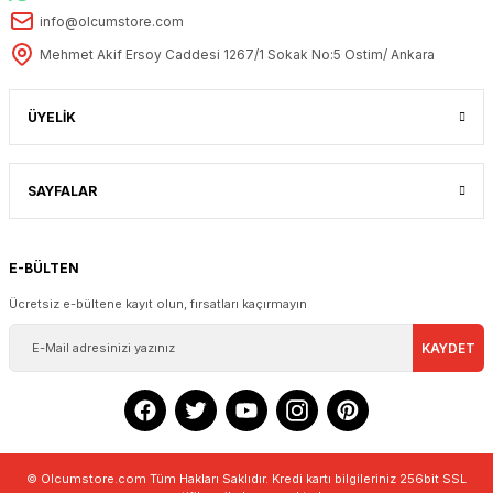
info@olcumstore.com
Mehmet Akif Ersoy Caddesi 1267/1 Sokak No:5 Ostim/ Ankara
ÜYELİK
SAYFALAR
E-BÜLTEN
Ücretsiz e-bültene kayıt olun, fırsatları kaçırmayın
KAYDET
© Olcumstore.com Tüm Hakları Saklıdır. Kredi kartı bilgileriniz 256bit SSL