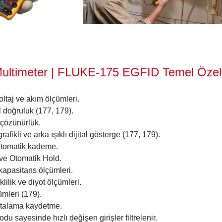
ltimeter |
FLUKE-175 EGFID
Temel Özell
ltaj ve akım ölçümleri.
 doğruluk (177, 179).
çözünürlük.
afikli ve arka ışıklı dijital gösterge (177, 179).
tomatik kademe.
ve Otomatik Hold.
kapasitans ölçümleri.
lilik ve diyot ölçümleri.
ümleri (179).
talama kaydetme.
u sayesinde hızlı değişen girişler filtrelenir.