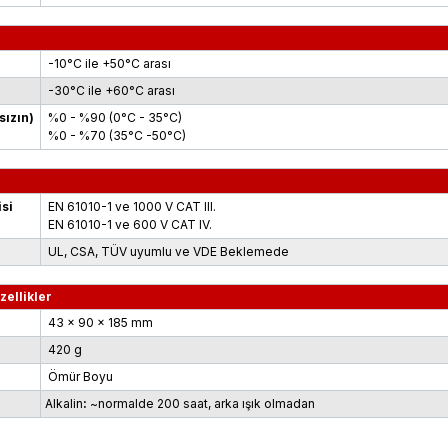
-10°C ile +50°C arası
-30°C ile +60°C arası
ızın)
%0 - %90 (0°C - 35°C)
%0 - %70 (35°C -50°C)
isi
EN 61010-1 ve 1000 V CAT III.
EN 61010-1 ve 600 V CAT IV.
UL, CSA, TÜV uyumlu ve VDE Beklemede
ellikler
43 x 90 x 185 m
m
4
20 g
Ömür Boyu
Alkalin
:
~normalde 200 saat
,
arka ışık olmadan