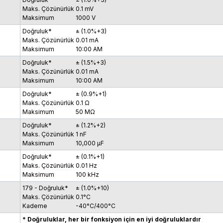
Maks. Çözünürlük
0.1 mV
Maksimum
1000 V
Doğruluk*
± (1.0%+3)
Maks. Çözünürlük
0.01 mA
Maksimum
10:00 AM
Doğruluk*
± (1.5%+3)
Maks. Çözünürlük
0.01 mA
Maksimum
10:00 AM
Doğruluk*
± (0.9%+1)
Maks. Çözünürlük
0.1 Ω
Maksimum
50 MΩ
Doğruluk*
± (1.2%+2)
Maks. Çözünürlük
1 nF
Maksimum
10,000 µF
Doğruluk*
± (0.1%+1)
Maks. Çözünürlük
0.01 Hz
Maksimum
100 kHz
179 - Doğruluk*
± (1.0%+10)
Maks. Çözünürlük
0.1°C
Kademe
-40°C/400°C
*
Doğruluklar, her bir fonksiyon için en iyi doğruluklardır