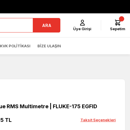
ARA
Üye Girişi
Sepetim
KVK POLITIKASI
BIZE ULAŞIN
rue RMS Multimetre | FLUKE-175 EGFID
25 TL
Taksit Seçenekleri