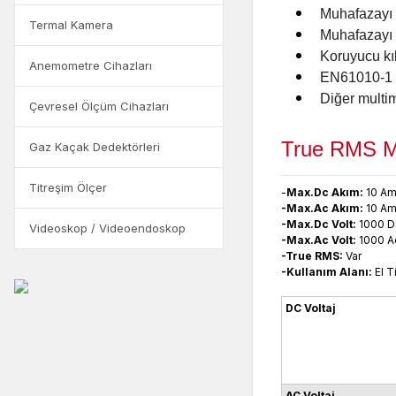
Muhafazayı 
Termal Kamera
Muhafazayı 
Koruyucu kıl
Anemometre Cihazları
EN61010-1 C
Diğer multime
Çevresel Ölçüm Cihazları
True RMS Mu
Gaz Kaçak Dedektörleri
Titreşim Ölçer
-
Max.Dc Akım
:
10 A
-Max.Ac Akım
:
10 A
-Max.Dc Volt
:
1000 D
Videoskop / Videoendoskop
-Max.Ac Volt
:
1000 Ac
-True RMS:
Var
-Kullanım Alanı
:
El T
DC Voltaj
AC Voltaj