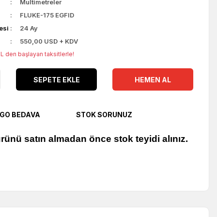
Multimetreler
FLUKE-175 EGFID
esi
24 Ay
550,00 USD + KDV
L den başlayan taksitlerle!
SEPETE EKLE
HEMEN AL
GO BEDAVA
STOK SORUNUZ
rünü satın almadan önce stok teyidi alınız.