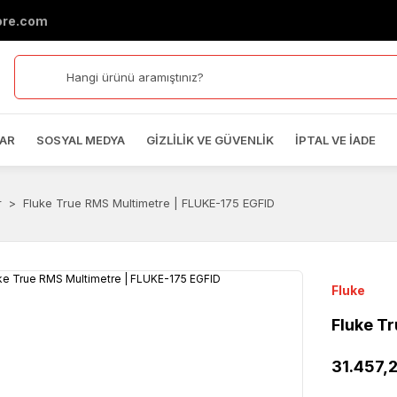
ore.com
AR
SOSYAL MEDYA
GIZLILIK VE GÜVENLIK
İPTAL VE İADE
r
Fluke True RMS Multimetre | FLUKE-175 EGFID
Fluke
Fluke T
31.457,