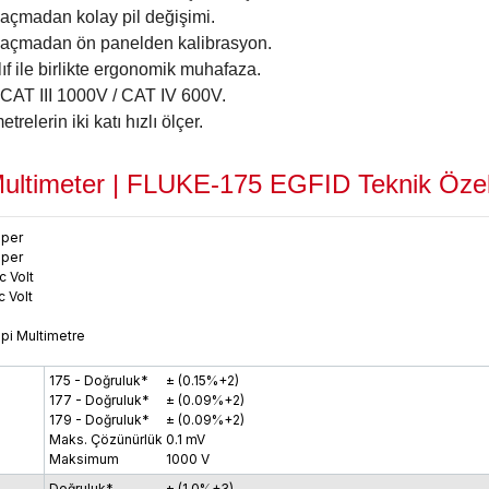
açmadan kolay pil değişimi.
açmadan ön panelden kalibrasyon.
ıf ile birlikte ergonomik muhafaza.
AT III 1000V / CAT IV 600V.
trelerin iki katı hızlı ölçer.
ltimeter |
FLUKE-175 EGFID
Teknik Özell
mper
mper
c Volt
 Volt
ipi Multimetre
175 - Doğruluk*
± (0.15%+2)
177 - Doğruluk*
± (0.09%+2)
179 - Doğruluk*
± (0.09%+2)
Maks. Çözünürlük
0.1 mV
Maksimum
1000
V
Doğruluk*
± (1.0%+3)