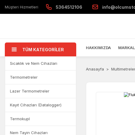
Müşteri Hizmetleri
5364512106
info@olcumst
HAKKIMIZDA
MARKAL
TÜM KATEGORİLER
Sıcaklık ve Nem Cihazları
Anasayfa
Multimetrele
Termometreler
Lazer Termometreler
Kayıt Cihazları (Datalogger)
Termokupl
Nem Tayin Cihazları