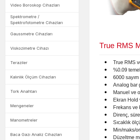
Video Boroskop Cihazları
Spektrometre /
Spektrofotometre Cihazları
Gaussmetre Cihazları
True RMS Mu
Viskozimetre Cihazı
True RMS vo
Teraziler
%0.09 temel
Kalınlık Ölçüm Cihazları
6000 sayım 
Analog bar gr
Tork Anahtarı
Manuel ve o
Ekran Hold 
Mengeneler
Frekans ve 
Direnç, sürek
Manometreler
Sıcaklık ölç
Min/maks/or
Baca Gazı Analiz Cihazları
Düzeltme mod