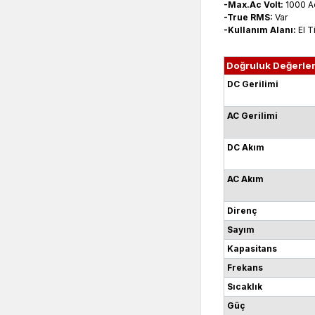
-Max.Ac Volt
:
1000 Ac
-True RMS
:
Var
-Kullanım Alanı
:
El T
Doğruluk Değerler
DC Gerilimi
AC Gerilimi
DC Akım
AC Akım
Direnç
Sayım
Kapasitans
Frekans
Sıcaklık
Güç