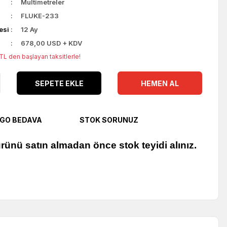
Multimetreler
FLUKE-233
esi
12 Ay
678,00 USD + KDV
L den başlayan taksitlerle!
SEPETE EKLE
HEMEN AL
GO BEDAVA
STOK SORUNUZ
rünü satın almadan önce stok teyidi alınız.