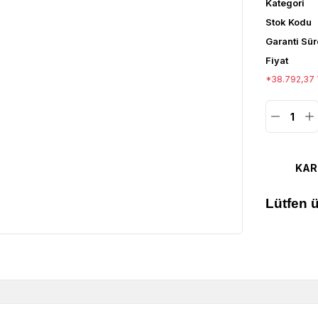
Kategori
Stok Kodu
Garanti Sür
Fiyat
*38.792,37 T
KAR
Lütfen ü