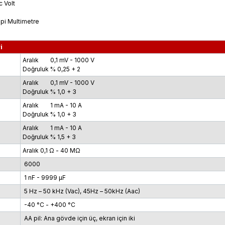
 Volt
ipi Multimetre
i
Aralık
0,1 mV - 1000 V
Doğruluk
% 0,25 + 2
Aralık
0,1 mV - 1000 V
Doğruluk
% 1,0 + 3
Aralık
1 mA - 10 A
Doğruluk
% 1,0 + 3
Aralık
1 mA - 10 A
Doğruluk
% 1,5 + 3
Aralık
0,1 Ω - 40 MΩ
6000
1 nF - 9999 μF
5 Hz – 50 kHz (Vac), 45Hz – 50kHz (Aac)
-40 °C - +400 °C
AA pil: Ana gövde için üç, ekran için iki