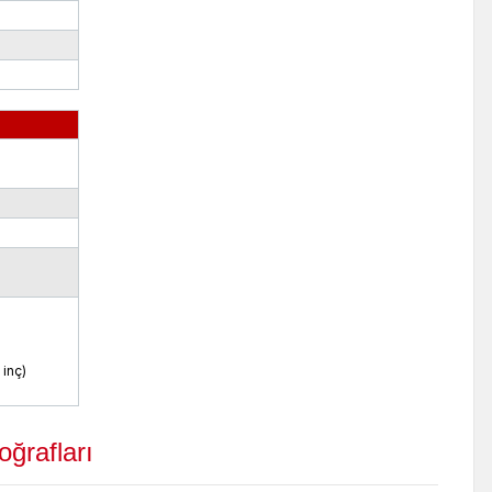
 inç)
oğrafları