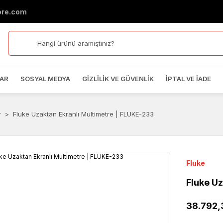
ore.com
AR
SOSYAL MEDYA
GIZLILIK VE GÜVENLIK
İPTAL VE İADE
r
Fluke Uzaktan Ekranlı Multimetre | FLUKE-233
Fluke
Fluke U
38.792,