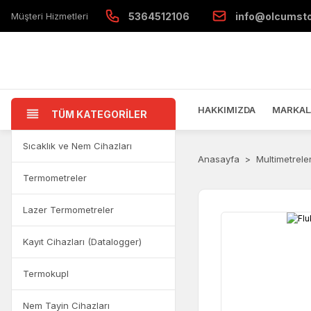
Müşteri Hizmetleri
5364512106
info@olcumst
HAKKIMIZDA
MARKAL
TÜM KATEGORİLER
Sıcaklık ve Nem Cihazları
Anasayfa
Multimetrele
Termometreler
Lazer Termometreler
Kayıt Cihazları (Datalogger)
Termokupl
Nem Tayin Cihazları