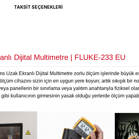
TAKSIT SEÇENEKLERI
anlı Dijital Multimetre | FLUKE-233 EU
 Uzak Ekranlı Dijital Multimetre zorlu ölçüm işlerinde büyük esne
e ölçüm cihazını sizin için en uygun yere koyun; artık sıkışık bi
eya panellerin bir sınırlama veya yalıtım anahtarıyla fiziksel ola
r gibi kullanıcının girmesinin yasak olduğu yerlerde ölçüm yapabi