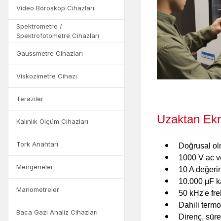
Video Boroskop Cihazları
Spektrometre /
Spektrofotometre Cihazları
Gaussmetre Cihazları
Viskozimetre Cihazı
Teraziler
Uzaktan Ekra
Kalınlık Ölçüm Cihazları
Tork Anahtarı
Doğrusal olm
1000 V ac ve
Mengeneler
10 A değerin
10.000 μF ka
Manometreler
50 kHz'e fre
Dahili termo
Baca Gazı Analiz Cihazları
Direnç, sürek