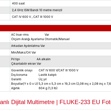
400 saat
2,4 GHz ISM Bandı 10 metre menzil
CAT IV 600 V , CAT III 1000 V
AC true-rms
Var
Ölçüm Aralığı Ayarlama
Otomatik/Manuel
Arkadan Aydınlatma
Var
Min/Maks/Ort
Var
Pil tipi
AA alkalin
Çıkarılabilir ekran
Var
Güvenlik onayı
CAT IV 600 V/CAT III 1000 V
Dış koruma
Lastik kalıplı
Garanti
Üç yıl
Boyutlar(Y x G x U)
5,3 cm x 5,3 cm x 19,3 cm (2,08 inç x 2,08 inç x 7,6
Ağırlık
604 g (1,3 Ib)
anlı Dijital Multimetre | FLUKE-233 EU
Fot