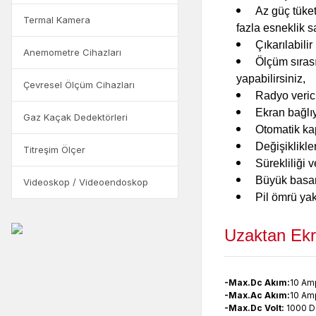
Az güç tüket
Termal Kamera
fazla esneklik 
Çıkarılabili
Anemometre Cihazları
Ölçüm sırası
yapabilirsiniz,
Çevresel Ölçüm Cihazları
Radyo veric
Ekran bağlıy
Gaz Kaçak Dedektörleri
Otomatik ka
Değişiklikle
Titreşim Ölçer
Sürekliliği v
Büyük basam
Videoskop / Videoendoskop
Pil ömrü yak
Uzaktan Ekr
-Max.Dc Akım
:
10 Am
-Max.Ac Akım
:
10 Am
-Max.Dc Volt
:
1000 D