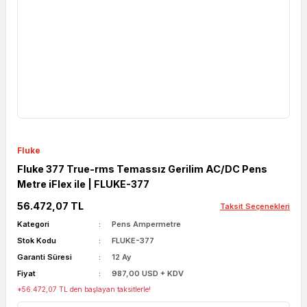
Fluke
Fluke 377 True-rms Temassız Gerilim AC/DC Pens
Metre iFlex ile | FLUKE-377
56.472,07 TL
Taksit Seçenekleri
Kategori
Pens Ampermetre
Stok Kodu
FLUKE-377
Garanti Süresi
12 Ay
Fiyat
987,00 USD + KDV
*56.472,07 TL den başlayan taksitlerle!