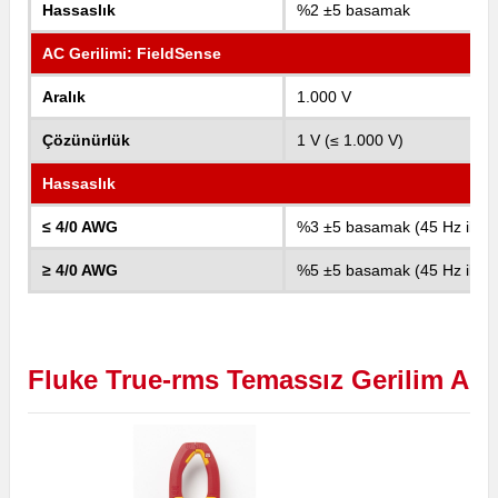
Hassaslık
%2 ±5 basamak
AC Gerilimi: FieldSense
Aralık
1.000 V
Çözünürlük
1 V (≤ 1.000 V)
Hassaslık
≤ 4/0 AWG
%3 ±5 basamak (45 Hz ila 6
≥ 4/0 AWG
%5 ±5 basamak (45 Hz ila 6
Fluke
True-rms Temassız Gerilim AC/