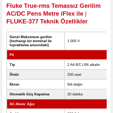
Fluke True-rms Temassız Gerilim
AC/DC Pens Metre iFlex
ile
|
FLUKE-377
Teknik
Özellikler
Genel Maksimum gerilim
(herhangi bir terminal ile
1.000 V
topraklama arasındaki)
Pil
Tip
2 AA IEC LR6 alkalin
Ömür
200 saat
Ekran
İkili değer
Otomatik Güç Kapatma
20 dakika
AC Akımı: Ağız