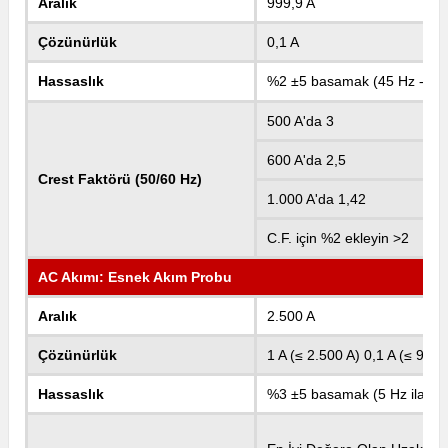
Aralık
999,9 A
Çözünürlük
0,1 A
Hassaslık
%2 ±5 basamak (45 Hz - 66
500 A'da 3
600 A'da 2,5
Crest Faktörü (50/60 Hz)
1.000 A'da 1,42
C.F. için %2 ekleyin >2
AC Akımı: Esnek Akım Probu
Aralık
2.500 A
Çözünürlük
1 A (≤ 2.500 A) 0,1 A (≤ 999,
Hassaslık
%3 ±5 basamak (5 Hz ila 50