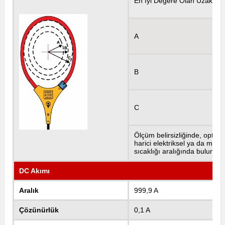
En İyi Değere Olan Uzaklık
A
B
C
Ölçüm belirsizliğinde, optim
harici elektriksel ya da man
sıcaklığı aralığında bulunul
DC Akımı
Aralık
999,9 A
Çözünürlük
0,1 A