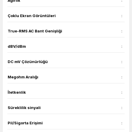
Ağırlık
:
Çoklu Ekran Görüntüleri
:
True-RMS AC Bant Genişliği
:
dBV/dBm
:
DC mV Çözünürlüğü
:
Megohm Aralığı
:
İletkenlik
:
Süreklilik sinyali
:
Pil/Sigorta Erişimi
: