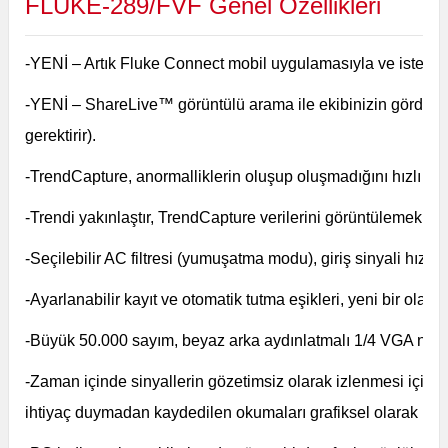
FLUKE-289/FVF Genel Özellikleri
-YENİ – Artık Fluke Connect mobil uygulamasıyla ve isteğe bağ
-YENİ – ShareLive™ görüntülü arama ile ekibinizin gördükl
gerektirir).
-TrendCapture, anormalliklerin oluşup oluşmadığını hızlı bir 
-Trendi yakınlaştır, TrendCapture verilerini görüntülemek ve 
-Seçilebilir AC filtresi (yumuşatma modu), giriş sinyali hız
-Ayarlanabilir kayıt ve otomatik tutma eşikleri, yeni bir olayı
-Büyük 50.000 sayım, beyaz arka aydınlatmalı 1/4 VGA nokt
-Zaman içinde sinyallerin gözetimsiz olarak izlenmesi için ge
ihtiyaç duymadan kaydedilen okumaları grafiksel olarak incele