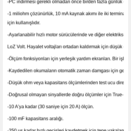
-PC indirmesi gerekli olmadan önce birden fazla günlük ot
-1 miliohm çözünürlük, 10 mA kaynak akımı ile iki terminal 50
için kullanışlıdır.
-Ayarlanabilir hızlı motor sürücülerinde ve diğer elektriksel 
LoZ Volt. Hayalet voltajları ortadan kaldırmak için düşük emp
-Ölçüm fonksiyonları için yerleşik yardım ekranları. Bir işlev
-Kaydedilen okumaların otomatik zaman damgası için gerçe
-Düşük ohm veya kapasitans ölçümlerinden test ucu direncin
-Doğrusal olmayan sinyallerde doğru ölçümler için True-RMS
-10 A'ya kadar (30 saniye için 20 A) ölçün.
-100 mF kapasitans aralığı.
-250 μs kadar hızlı geçişleri kaydetmek için tepe yakalama.