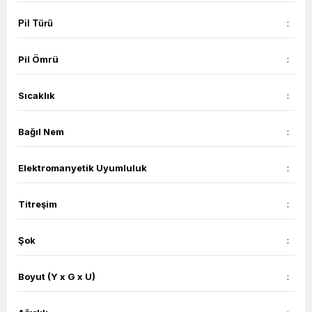
:
Pil Türü
Pil Ömrü
:
Sıcaklık
:
Bağıl Nem
:
Elektromanyetik Uyumluluk
:
Titreşim
:
Şok
:
Boyut (Y x G x U)
: