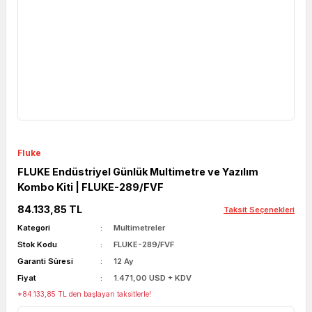
Fluke
FLUKE Endüstriyel Günlük Multimetre ve Yazılım
Kombo Kiti | FLUKE-289/FVF
84.133,85 TL
Taksit Seçenekleri
Kategori
Multimetreler
Stok Kodu
FLUKE-289/FVF
Garanti Süresi
12 Ay
Fiyat
1.471,00 USD + KDV
*84.133,85 TL den başlayan taksitlerle!