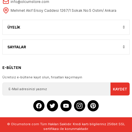
info@olcumstore.com
Mehmet Akif Ersoy Caddesi 1267/1 Sokak No:5 Ostim/ Ankara
ÜYELİK
SAYFALAR
E-BÜLTEN
Ücretsiz e-bültene kayıt olun, fırsatları kaçırmayın
KAYDET
© Olcumstore.com Tüm Hakları Saklıdır. Kredi kartı bilgileriniz 256bit SSL
sertifikası ile korunmaktadır.