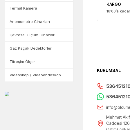
KARGO
Termal Kamera
16:00’a kada
Anemometre Cihazları
Çevresel Ölçüm Cihazları
Gaz Kaçak Dedektörleri
Titreşim Ölçer
KURUMSAL
Videoskop / Videoendoskop
53645121
53645121
info@olcum
Mehmet Akif
Caddesi 126
Ostim/ Anka