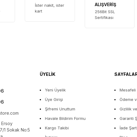
ALIŞVERİŞ
İster nakit, ister
kart
r
256Bit SSL
Sertifikası
ÜYELİK
SAYFALA
Yeni Üyelik
Mesafeli
06
Üye Girişi
Ödeme ve
06
Şifremi Unuttum
Gizlilik 
store.com
Havale Bildirim Formu
Garanti Ş
 Ersoy
Kargo Takibi
İade Şart
7/1 Sokak No:5
ra