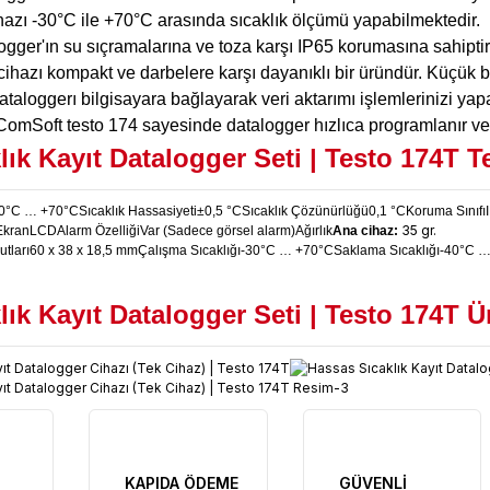
hazı -30°C ile +70°C arasında sıcaklık ölçümü yapabilmektedir.
ogger'ın su sıçramalarına ve toza karşı IP65 korumasına sahiptir
t cihazı kompakt ve darbelere karşı dayanıklı bir üründür. Küçük 
taloggerı bilgisayara bağlayarak veri aktarımı işlemlerinizi yapa
 ComSoft testo 174 sayesinde datalogger hızlıca programlanır ve 
lık Kayıt Datalogger Seti | Testo 174T
T
0°C … +70°C
Sıcaklık Hassasiyeti
±0,5 °C
Sıcaklık Çözünürlüğü
0,1 °C
Koruma Sınıfı
35 gr.
Ekran
LCD
Alarm Özelliği
Var (Sadece görsel alarm)
Ağırlık
Ana cihaz:
utları
60 x 38 x 18,5 mm
Çalışma Sıcaklığı
-30°C … +70°C
Saklama Sıcaklığı
-40°C …
lık Kayıt Datalogger Seti | Testo 174T
Ü
KAPIDA ÖDEME
GÜVENLİ