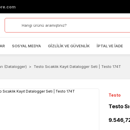
ore.com
AR
SOSYAL MEDYA
GIZLILIK VE GÜVENLIK
İPTAL VE İADE
arı (Datalogger)
Testo Sıcaklık Kayıt Datalogger Seti | Testo 174T
Testo
Testo Sı
9.546,7