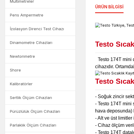
Multimetreler
ÜRÜN BILGISI
Pens Ampermetre
İzolasyon Direnci Test Cihazı
Dinamometre Cihazları
Testo Sıcak
Newtonmetre
Testo 174T mini d
cihazıdır. Ortamdak
Shore
Testo Sıcak
Kalibratörler
- Soğuk zincir sekt
Sertlik Ölçüm Cihazları
- Testo 174T mini 
hava deposunda) ke
Pürüzlülük Ölçüm Cihazları
- Alt ve üst limitl
Parlaklık Ölçüm Cihazları
- Cihaz ölçüm veri
- Testo 174T datal