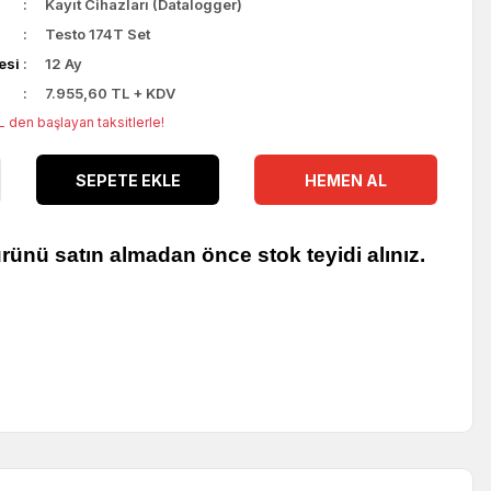
Kayıt Cihazları (Datalogger)
Testo 174T Set
esi
12 Ay
7.955,60 TL + KDV
 den başlayan taksitlerle!
SEPETE EKLE
HEMEN AL
rünü satın almadan önce stok teyidi alınız.