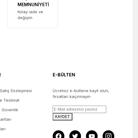
MEMNUNİYETİ
Kolay iade ve
değişim
R
E-BÜLTEN
 Satış Sözleşmesi
Ücretsiz e-bültene kayıt olun,
fırsatları kaçırmayın
 Teslimat
ve Güvenlik
KAYDET
artları
ları