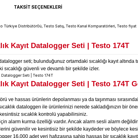
TAKSIT SEÇENEKLERI
lık Kayıt Datalogger Seti |
Testo 174T
atalogger seti; bulunduğunuz ortamdaki sıcaklığı kayıt altında t
i sıcaklığı güvenli ve devamlı bir şekilde izler.
lık Kayıt Datalogger Seti | Testo 174T
G
örü ve hassas ürünlerin depolanması ya da taşınması sırasındaki k
sıcaklık dataloggerı ile ürünlerinizi nerede sakladığınızın bir 
sintisiz sıcaklık kontrolü yapabilirsiniz.
er için alarm kurma özelliği vardır. Ancak alarm sesli alarm değild
lerini güvenilir ve kesintisiz bir şekilde kaydeder ve böylece ke
ogger 16.000 adet veri hafızasına sahip hassas bir sıcaklık kayıt