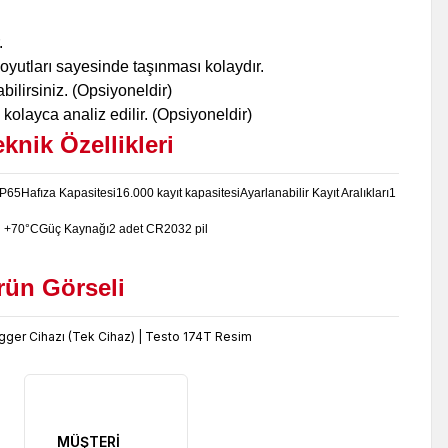
.
boyutları sayesinde taşınması kolaydır.
bilirsiniz. (Opsiyoneldir)
kolayca analiz edilir. (Opsiyoneldir)
eknik Özellikleri
IP65
Hafıza Kapasitesi
16.000 kayıt kapasitesi
Ayarlanabilir Kayıt Aralıkları
1
 +70°C
Güç Kaynağı
2 adet CR2032 pil
rün Görseli
MÜŞTERİ