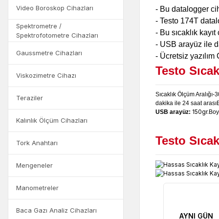
Video Boroskop Cihazları
- Bu datalogger ci
- Testo 174T datal
Spektrometre /
- Bu sıcaklık kayı
Spektrofotometre Cihazları
- USB arayüz ile da
Gaussmetre Cihazları
- Ücretsiz yazılım
Testo Sıcak
Viskozimetre Cihazı
Sıcaklık Ölçüm Aralığı
-3
Teraziler
dakika ile 24 saat arası
150gr.
USB arayüz:
Boy
Kalınlık Ölçüm Cihazları
Testo Sıcak
Tork Anahtarı
Mengeneler
Manometreler
Baca Gazı Analiz Cihazları
AYNI GÜN