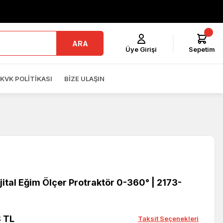
ARA
Üye Girişi
Sepetim
KVK POLITIKASI
BIZE ULAŞIN
ijital Eğim Ölçer Protraktör 0-360° | 2173-
8 TL
Taksit Seçenekleri