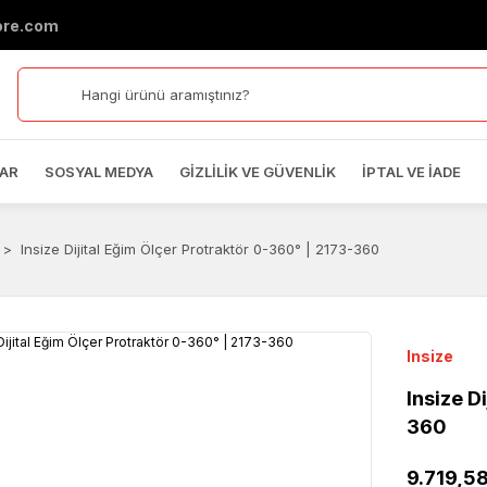
ore.com
AR
SOSYAL MEDYA
GIZLILIK VE GÜVENLIK
İPTAL VE İADE
Insize Dijital Eğim Ölçer Protraktör 0-360° | 2173-360
Insize
Insize D
360
9.719,5