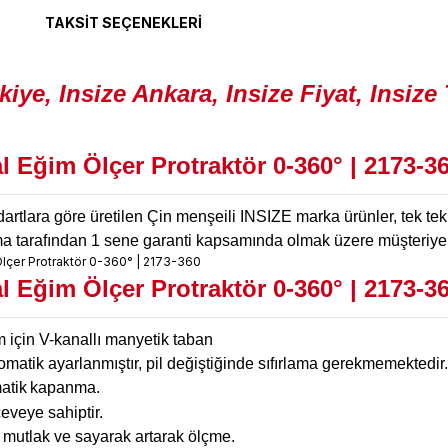
TAKSIT SEÇENEKLERI
tal Eğim Ölçer Protraktör 0-360° | 2173-3
artlara göre üretilen Çin menşeili INSIZE marka ürünler, tek tek ka
firma tarafından 1 sene garanti kapsamında olmak üzere müşteriye
tal Eğim Ölçer Protraktör 0-360°
|
2173-3
m için V-kanallı manyetik taban
omatik ayarlanmıştır, pil değiştiğinde sıfırlama gerekmemektedir.
matik
kapanma.
veye sahiptir.
, mutlak ve sayarak artarak ölçme.