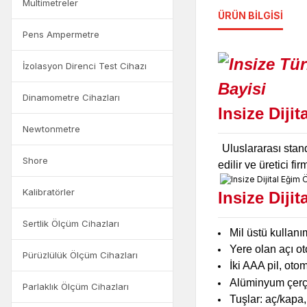
Multimetreler
ÜRÜN BILGISI
Pens Ampermetre
İzolasyon Direnci Test Cihazı
Dinamometre Cihazları
Insize Diji
Newtonmetre
Uluslararası stand
Shore
edilir ve üretici 
Kalibratörler
Insize Diji
Sertlik Ölçüm Cihazları
Mil üstü kullanı
Yere olan açı ot
Pürüzlülük Ölçüm Cihazları
İki AAA pil, oto
Alüminyum çerçe
Parlaklık Ölçüm Cihazları
Tuşlar: aç/kapa