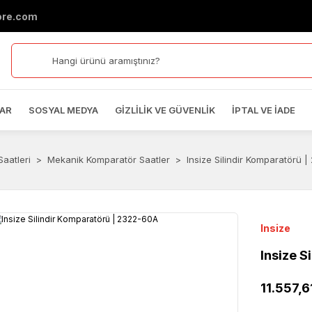
ore.com
AR
SOSYAL MEDYA
GIZLILIK VE GÜVENLIK
İPTAL VE İADE
aatleri
Mekanik Komparatör Saatler
Insize Silindir Komparatörü 
Insize
Insize S
11.557,6