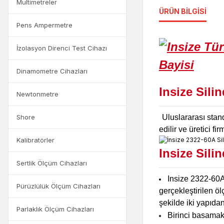
Multimetreler
ÜRÜN BILGISI
Pens Ampermetre
İzolasyon Direnci Test Cihazı
Dinamometre Cihazları
Insize Sili
Newtonmetre
Uluslararası stand
Shore
edilir ve üretici 
Kalibratörler
Insize Sili
Sertlik Ölçüm Cihazları
Insize 2322-60A 
Pürüzlülük Ölçüm Cihazları
gerçekleştirilen öl
şekilde iki yapıda
Parlaklık Ölçüm Cihazları
Birinci basamak