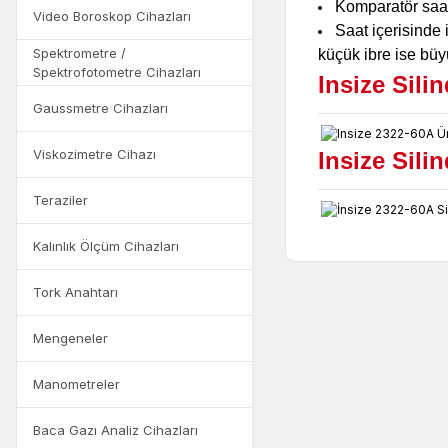
Komparatör saat
Video Boroskop Cihazları
Saat içerisinde 
Spektrometre /
küçük ibre ise büyü
Spektrofotometre Cihazları
Insize Sili
Gaussmetre Cihazları
Viskozimetre Cihazı
Insize Sili
Teraziler
Kalınlık Ölçüm Cihazları
Tork Anahtarı
Mengeneler
Manometreler
Baca Gazı Analiz Cihazları