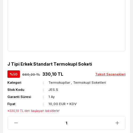
J Tipi Erkek Standart Termokupl Soketi
330,10 TL
%50
Taksit Seçenekleri
660,20 TL
Kategori
Termokupllar
,
Termokupl Soketleri
Stok Kodu
JES.S
Garanti Süresi
1 Ay
Fiyat
10,00 EUR + KDV
*330,10 TL den başlayan taksitlerle!