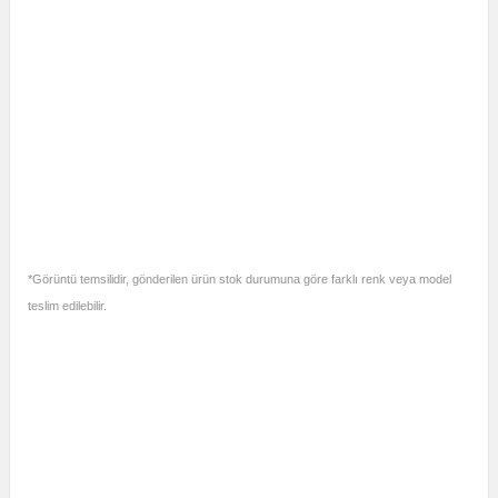
*Görüntü temsilidir, gönderilen ürün stok durumuna göre farklı renk veya model
teslim edilebilir.
J Tipi Erkek Standart Termokupl
Soketi
J Tipi Erkek Standart Termokupl
Soketi