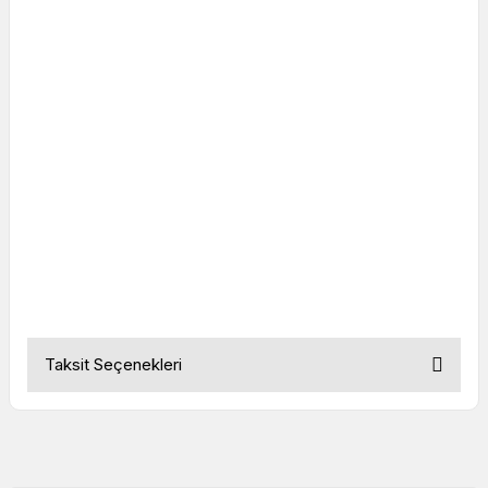
J Tipi Erkek Standart Termokupl
Soketi
J Tipi Erkek Standart Termokupl
Soketi
J Tipi Erkek Standart Termokupl
Soketi
J Tipi Erkek Standart Termokupl
Soketi
Taksit Seçenekleri