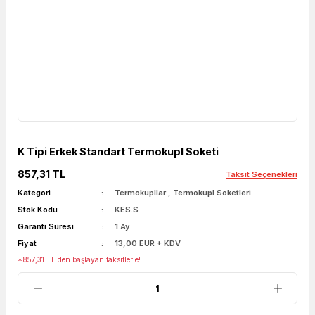
K Tipi Erkek Standart Termokupl Soketi
857,31 TL
Taksit Seçenekleri
Kategori
Termokupllar
,
Termokupl Soketleri
Stok Kodu
KES.S
Garanti Süresi
1 Ay
Fiyat
13,00 EUR + KDV
*857,31 TL den başlayan taksitlerle!