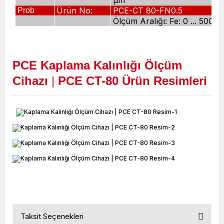
µm
Ürün No:
PCE-CT 80-FN0.5
Prob
Ölçüm Aralığı: Fe: 0 ... 500 
PCE
Kaplama Kalınlığı
Ölçüm
Cihazı
|
P
C
E
CT-80
Ürün
Resimleri
CT-80
Taksit Seçenekleri