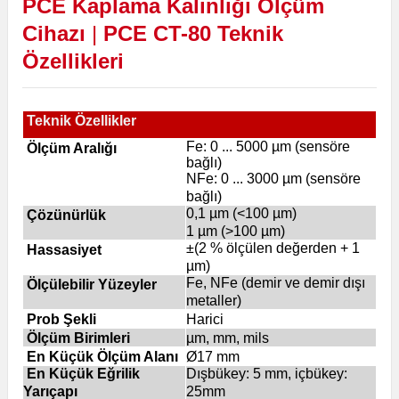
PCE
Kaplama
Kalınlığı
Ölçüm
Cihazı
|
PCE CT-80
Teknik
Özellikleri
Teknik Özellikler
Fe: 0 ... 5000 µm (sensöre
Ölçüm Aralığı
bağlı)
NFe: 0 ... 3000 µm (sensöre
bağlı)
0,1 µm (<100 µm)
Çözünürlük
1 µm (>100 µm)
±(2 % ölçülen değerden + 1
Hassasiyet
µm)
Fe, NFe (demir ve demir dışı
Ölçülebilir Yüzeyler
metaller)
Prob Şekli
Harici
Ölçüm Birimleri
µm, mm, mils
En Küçük Ölçüm Alanı
Ø17 mm
En Küçük Eğrilik
Dışbükey: 5 mm, içbükey:
Yarıçapı
25mm