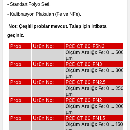
- Standart Folyo Seti,
- Kalibrasyon Plakaları (Fe ve NFe).
Not: Çeşitli problar mevcut. Talep için irtibata
geçiniz.
Prob
Ürün No:
PCE-CT 80-F5N3
Ölçüm Aralığı: Fe: 0 ... 5000 
µm
Prob
Ürün No:
PCE-CT 80-FN3
Ölçüm Aralığı: Fe: 0 ... 3000 
µm
Prob
Ürün No:
PCE-CT 80-FN2.5
Ölçüm Aralığı: Fe: 0 ... 2500 
µm
Prob
Ürün No:
PCE-CT 80-FN2
Ölçüm Aralığı: Fe: 0 ... 2000 
µm
Prob
Ürün No:
PCE-CT 80-FN1.5
Ölçüm Aralığı: Fe: 0 ... 1500 