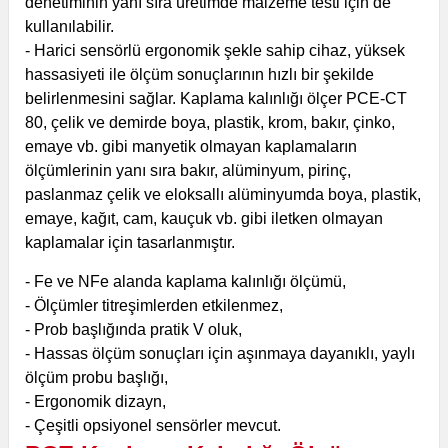
denetiminin yanı sıra üretimde malzeme testi için de
kullanılabilir.
- Harici sensörlü ergonomik şekle sahip cihaz, yüksek
hassasiyeti ile ölçüm sonuçlarının hızlı bir şekilde
belirlenmesini sağlar. Kaplama kalınlığı ölçer PCE-CT
80, çelik ve demirde boya, plastik, krom, bakır, çinko,
emaye vb. gibi manyetik olmayan kaplamaların
ölçümlerinin yanı sıra bakır, alüminyum, pirinç,
paslanmaz çelik ve eloksallı alüminyumda boya, plastik,
emaye, kağıt, cam, kauçuk vb. gibi iletken olmayan
kaplamalar için tasarlanmıştır.
- Fe ve NFe alanda kaplama kalınlığı ölçümü,
- Ölçümler titreşimlerden etkilenmez,
- Prob başlığında pratik V oluk,
- Hassas ölçüm sonuçları için aşınmaya dayanıklı, yaylı
ölçüm probu başlığı,
- Ergonomik dizayn,
- Çeşitli opsiyonel sensörler mevcut.