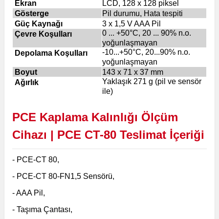
Ekran
LCD, 128 x 128 piksel
Gösterge
Pil durumu, Hata tespiti
Güç Kaynağı
3 x 1,5 V AAA Pil
0 ... +50°C, 20 ... 90% n.o.
Çevre Koşulları
yoğunlaşmayan
-10...+50°C, 20...90% n.o.
Depolama Koşulları
yoğunlaşmayan
Boyut
143 x 71 x 37 mm
Yaklaşık 271 g (pil ve sensör
Ağırlık
ile)
PCE Kaplama
Kalınlığı Ölçüm
Cihazı
|
PCE CT-80
Teslimat İçeriği
- PCE-CT 80,
- PCE-CT 80-FN1,5 Sensörü,
- AAA Pil,
- Taşıma Çantası,