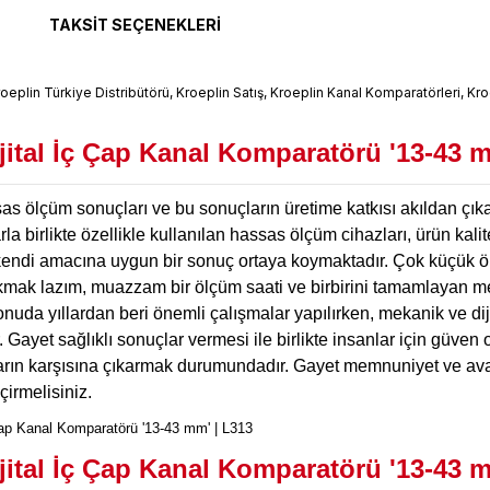
TAKSIT SEÇENEKLERI
jital İç Çap Kanal Komparatörü '13-43 m
s ölçüm sonuçları ve bu sonuçların üretime katkısı akıldan çık
la birlikte özellikle kullanılan hassas ölçüm cihazları, ürün kali
endi amacına uygun bir sonuç ortaya koymaktadır. Çok küçük ölç
kmak lazım, muazzam bir ölçüm saati ve birbirini tamamlayan mek
nuda yıllardan beri önemli çalışmalar yapılırken, mekanik ve diji
 Gayet sağlıklı sonuçlar vermesi ile birlikte insanlar için güve
arın karşısına çıkarmak durumundadır. Gayet memnuniyet ve avant
irmelisiniz.
jital İç Çap Kanal Komparatörü '13-43 