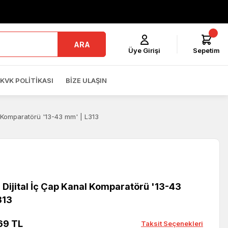
ARA
Üye Girişi
Sepetim
KVK POLITIKASI
BIZE ULAŞIN
l Komparatörü '13-43 mm' | L313
 Dijital İç Çap Kanal Komparatörü '13-43
313
69 TL
Taksit Seçenekleri