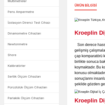
Multimetreler
ÜRÜN BILGISI
Pens Ampermetre
İzolasyon Direnci Test Cihazı
Kroeplin Di
Dinamometre Cihazları
Newtonmetre
Son derece hassa
gelişmiş çalışmalar
Shore
çap komparatörü k
birlikte sonuca ba
Kalibratörler
koymaktadır.
Bu ko
konusu olmaktadır.
Sertlik Ölçüm Cihazları
sonuçlarını insanl
şekilde gözden geç
Pürüzlülük Ölçüm Cihazları
Parlaklık Ölçüm Cihazları
Kroeplin Di