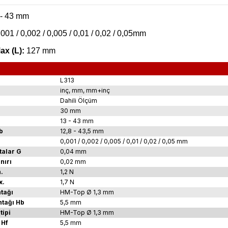
- 43 mm
,001 / 0,002 / 0,005 / 0,01 / 0,02 / 0,05mm
ax (L):
127 mm
L313
inç, mm, mm+inç
Dahili Ölçüm
30 mm
13 - 43 mm
b
12,8 - 43,5 mm
0,001 / 0,002 / 0,005 / 0,01 / 0,02 / 0,05 mm
talar G
0,04 mm
nırı
0,02 mm
.
1,2 N
x.
1,7 N
tağı
HM-Top Ø 1,3 mm
tağı Hb
5,5 mm
tipi
HM-Top Ø 1,3 mm
 Hf
5,5 mm