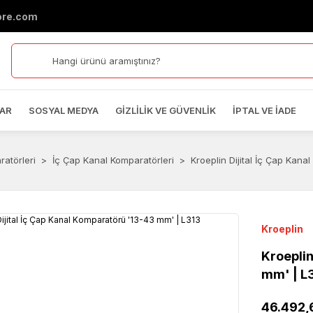
ore.com
AR
SOSYAL MEDYA
GIZLILIK VE GÜVENLIK
İPTAL VE İADE
atörleri
İç Çap Kanal Komparatörleri
Kroeplin Dijital İç Çap Kana
Kroeplin
Kroeplin
mm' | L
46.492,