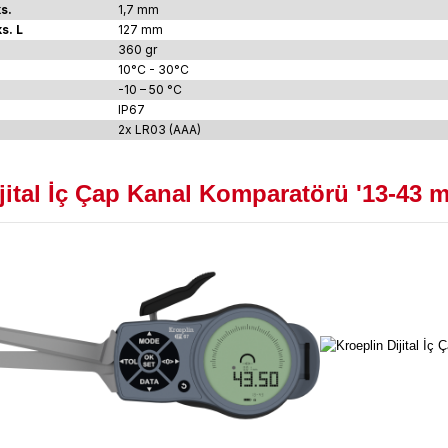
s.
1,7 mm
s. L
127 mm
360 gr
10°C - 30°C
-10 – 50 °C
IP67
2x LR03 (AAA)
jital İç Çap Kanal Komparatörü '13-43 