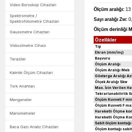
Video Boroskop Cihazları
Ölçüm aralığı:
13 
Spektrometre /
Sayı aralığı Zw:
0
Spektrofotometre Cihazları
Ölçüm derinliği M
Gaussmetre Cihazları
Özellikler
Viskozimetre Cihazı
Tip
Ekran (mm/inç)
Başvuru
Teraziler
Ölçüm Aralığı
Ölçüm Aralığı Meb
Kalınlık Ölçüm Cihazları
Gösterge Aralığı Az
Ölçek Aralığı Skw
Tork Anahtarı
Max. İzin Verilen Ha
Tekrarlanabilirlik Sı
Mengeneler
Ölçüm Kuvveti F min
Ölçüm Kuvveti F ma
Hareketli
Ölçme kon
Manometreler
Hareketli
Ölçme Kon
Sabit ölçüm kontağı 
Baca Gazı Analiz Cihazları
Ölçüm kontağı sabit