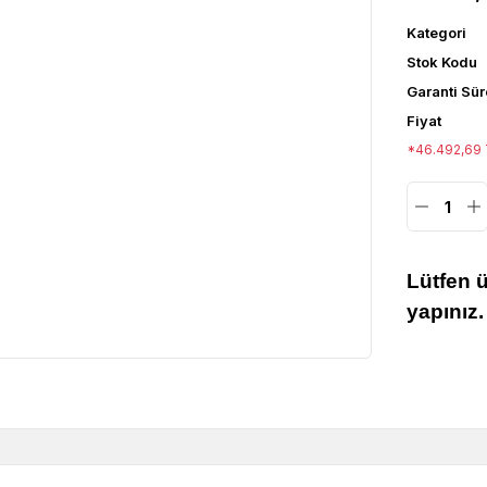
Kategori
Stok Kodu
Garanti Sür
Fiyat
*46.492,69 T
Lütfen 
yapınız.