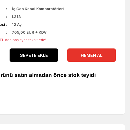
İç Çap Kanal Komparatörleri
L313
esi
12 Ay
705,00 EUR + KDV
L den başlayan taksitlerle!
SEPETE EKLE
HEMEN AL
ürünü satın almadan önce stok teyidi