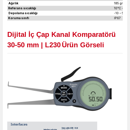
Ağırlık
185 gr
Referans sıcaklığı
10°C - 30
Depolama sıcaklığı
-10 – 50 °
Koruma sınıfı
IP67
Dijital İç Çap Kanal Komparatörü
30-50 mm | L230
Ürün Görseli