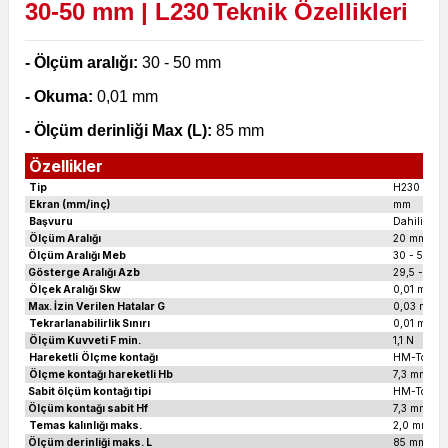
30-50 mm | L230
Teknik Özellikleri
- Ölçüm aralığı:
30 - 50 mm
- Okuma:
0,01 mm
- Ölçüm derinliği Max (L):
85 mm
Özellikler
Tip
H230
Ekran (mm/inç)
mm
Başvuru
Dahili Öl
Ölçüm Aralığı
20 mm
Ölçüm Aralığı Meb
30 - 50 m
Gösterge Aralığı Azb
29,5 - 50,
Ölçek Aralığı Skw
0,01 mm
Max. İzin Verilen Hatalar G
0,03 mm
Tekrarlanabilirlik Sınırı
0,01 mm
Ölçüm Kuvveti F min.
1,1 N
Hareketli
Ölçme kontağı
HM-Top Ø 
Ölçme kontağı hareketli Hb
7,3 mm
Sabit ölçüm kontağı tipi
HM-Top Ø 
Ölçüm kontağı sabit Hf
7,3 mm
Temas kalınlığı maks.
2,0 mm
Ölçüm derinliği maks. L
85 mm