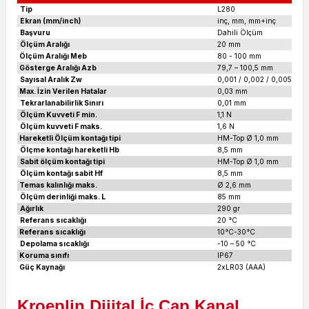
Tip
L280
Ekran (mm/inch)
inç, mm, mm+inç
Başvuru
Dahili Ölçüm
Ölçüm Aralığı
20 mm
Ölçüm Aralığı Meb
80 - 100 mm
Gösterge Aralığı Azb
79,7 – 100,5 mm
Sayısal Aralık Zw
0,001 / 0,002 / 0,005 / 0
Max. İzin Verilen Hatalar
0,03 mm
Tekrarlanabilirlik Sınırı
0,01 mm
Ölçüm Kuvveti F min.
1,1 N
Ölçüm kuvveti F maks.
1,6 N
Hareketli Ölçüm kontağı tipi
HM-Top Ø 1,0 mm
Ölçme kontağı hareketli Hb
8,5 mm
Sabit ölçüm kontağı tipi
HM-Top Ø 1,0 mm
Ölçüm kontağı sabit Hf
8,5 mm
Temas kalınlığı maks.
Ø 2,6 mm
Ölçüm derinliği maks. L
85 mm
Ağırlık
290 gr
Referans sıcaklığı
20 °C
Referans sıcaklığı
10°C-30°C
Depolama sıcaklığı
-10 – 50 °C
Koruma sınıfı
IP67
Güç Kaynağı
2xLR03 (AAA)
Kroeplin Dijital İç Çap Kanal