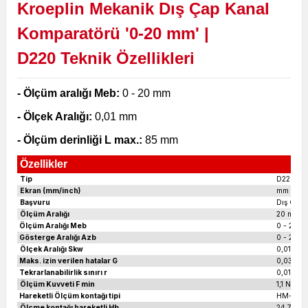
Kroeplin Mekanik Dış Çap Kanal
Komparatörü '0-20 mm' |
D220
Teknik Özellikleri
- Ölçüm aralığı Meb:
0 - 20 mm
- Ölçek Aralığı:
0,01 mm
- Ölçüm derinliği L max.:
85 mm
Özellikler
Tip
D220
Ekran (mm/inch)
mm
Başvuru
Dış Ölçü
Ölçüm Aralığı
20 mm
Ölçüm Aralığı Meb
0 - 20 m
Gösterge Aralığı Azb
0 - 20,5
Ölçek Aralığı Skw
0,01 mm
Maks. izin verilen hatalar G
0,03 mm
Tekrarlanabilirlik sınırı r
0,01 mm
Ölçüm Kuvveti F min
1,1 N
Hareketli
Ölçüm kontağı tipi
HM-Top Ø
Ölçme kontağı hareketli Hb
24,7 mm