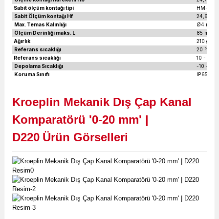
Sabit ölçüm kontağı tipi
HM-Top Ø
Sabit Ölçüm kontağı Hf
24,6 mm
Max. Temas Kalınlığı
Ø4 mm
Ölçüm Derinliği maks. L
85 mm
Ağırlık
210 gr
Referans sıcaklığı
20 °C
Referans sıcaklığı
10 - 30 °
Depolama Sıcaklığı
-10 – 50 
Koruma Sınıfı
IP65
Kroeplin Mekanik Dış Çap Kanal
Komparatörü '0-20 mm' |
D220
Ürün Görselleri