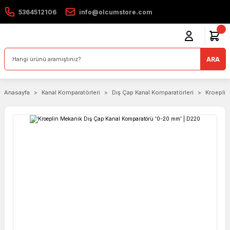
5364512106
info@olcumstore.com
ARA
Anasayfa
Kanal Komparatörleri
Dış Çap Kanal Komparatörleri
Kroeplin