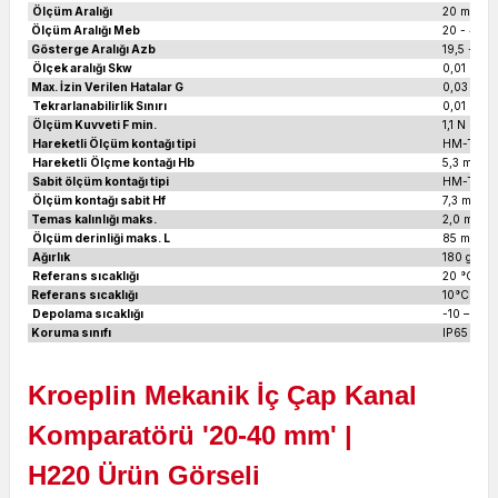
Ölçüm Aralığı
20 mm
Ölçüm Aralığı Meb
20 - 40 
Gösterge Aralığı Azb
19,5 - 40
Ölçek aralığı Skw
0,01 mm
Max. İzin Verilen Hatalar G
0,03 mm
Tekrarlanabilirlik Sınırı
0,01 mm
Ölçüm Kuvveti F min.
1,1 N
Hareketli Ölçüm kontağı tipi
HM-Top Ø
Hareketli
Ölçme kontağı Hb
5,3 mm
Sabit ölçüm kontağı tipi
HM-Top Ø
Ölçüm kontağı sabit Hf
7,3 mm
Temas kalınlığı maks.
2,0 mm
Ölçüm derinliği maks. L
85 mm
Ağırlık
180 gr
Referans sıcaklığı
20 °C
Referans sıcaklığı
10°C - 30
Depolama sıcaklığı
-10 – 50 
Koruma sınıfı
IP65
Kroeplin Mekanik İç Çap Kanal
Komparatörü '20-40 mm' |
H220
Ürün Görseli