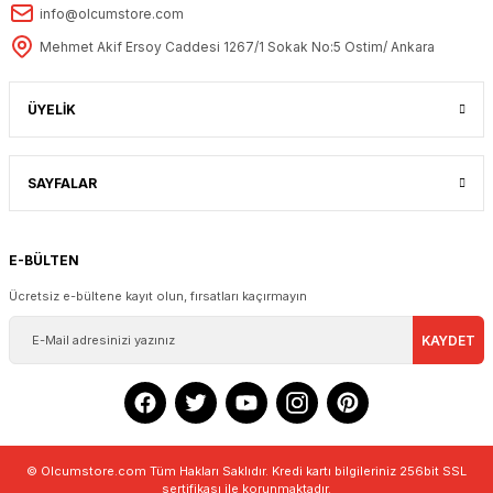
info@olcumstore.com
Mehmet Akif Ersoy Caddesi 1267/1 Sokak No:5 Ostim/ Ankara
ÜYELİK
SAYFALAR
E-BÜLTEN
Ücretsiz e-bültene kayıt olun, fırsatları kaçırmayın
KAYDET
© Olcumstore.com Tüm Hakları Saklıdır. Kredi kartı bilgileriniz 256bit SSL
sertifikası ile korunmaktadır.