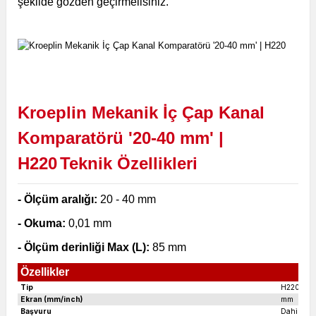
şekilde gözden geçirmelisiniz.
Kroeplin Mekanik İç Çap Kanal
Komparatörü '20-40 mm' |
H220
Teknik Özellikleri
- Ölçüm aralığı:
20 - 40 mm
- Okuma:
0,01 mm
- Ölçüm derinliği Max (L):
85 mm
Özellikler
Tip
H220
Ekran (mm/inch)
mm
Başvuru
Dahili Ö