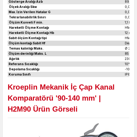
Gösterge Aralığı Azb
89,5 – 
Ölçek Aralığı Skw
0,01 m
Max. İzin Verilen Hatalar G
0,03 m
Tekrarlanabilirlik Sınırı
0,015 
Ölçüm Kuvveti F min.
1,1 N
Hareketli
Ölçme Kontağı
HM-Top
Hareketli
Ölçme Kontağı Hb
12 mm
Sabit ölçüm Kontağı tipi
HM-Top 
Ölçüm kontağı Sabit Hf
Değişke
Temas kalınlığı Maks.
Ø 2,6 
Ölçüm derinliği Maks. L
85 mm
Ağırlık
230 gr
Referans Sıcaklığı
10°C - 
Depolama Sıcaklığı
-10 – 50
Koruma Sınıfı
IP65
Kroeplin Mekanik İç Çap Kanal
Komparatörü '90-140 mm' |
H2M90
Ürün Görseli