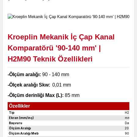
Kroeplin Mekanik İç Çap Kanal
Komparatörü '90-140 mm' |
H2M90
Teknik Özellikleri
-Ölçüm aralığı:
90 - 140 mm
-Ölçek aralığı Skw:
0,01 mm
-Ölçüm derinliği Max (L):
85 mm
Özellikler
Tip
H2M90
Ekran (mm/inç)
mm
Başvuru
Dahili 
Ölçüm Aralığı
20 mm
Ölçüm Aralığı Meb
90 - 14