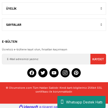
ÜYELİK
SAYFALAR
E-BÜLTEN
Ücretsiz e-bültene kayıt olun, fırsatları kaçırmayın
KAYDET
© Olcumstore.com Tüm Hakları Saklıdır. Kredi kartı bilgileriniz 256bit SSL
sertifikası ile korunmaktadır.
Whatsapp Destek Hattı
ideasoft
ile
e-