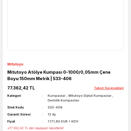
Mitutoyo
Mitutoyo Atölye Kumpası 0-1000/0,05mm Çene
Boyu:150mm Metrik | 533-406
77.362,42 TL
Taksit Seçenekleri
Kategori
Kumpaslar
,
Mitutoyo Dijital Kumpaslar
,
Derinlik Kumpasları
Stok Kodu
533-406
Garanti Süresi
12 Ay
Fiyat
1.171,80 EUR + KDV
*77.362,42 TL den başlayan taksitlerle!