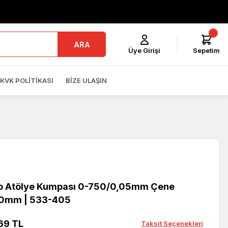
ARA
Üye Girişi
Sepetim
KVK POLITIKASI
BIZE ULAŞIN
o Atölye Kumpası 0-750/0,05mm Çene
50mm | 533-405
69 TL
Taksit Seçenekleri