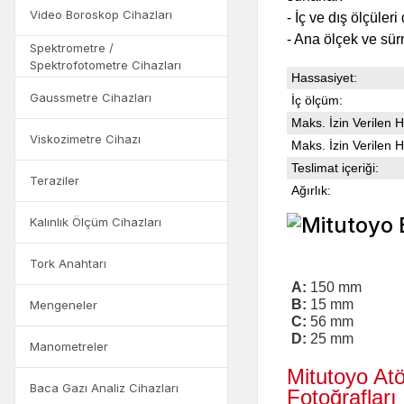
Video Boroskop Cihazları
- İç ve dış ölçüler
- Ana ölçek ve sür
Spektrometre /
Spektrofotometre Cihazları
Hassasiyet:
Gaussmetre Cihazları
İç ölçüm:
Maks. İzin Verilen 
Viskozimetre Cihazı
Maks. İzin Verilen 
Teslimat içeriği:
Teraziler
Ağırlık:
Kalınlık Ölçüm Cihazları
Tork Anahtarı
A:
150
mm
B:
15
mm
Mengeneler
C:
56
mm
D:
25
mm
Manometreler
Mitutoyo At
Baca Gazı Analiz Cihazları
Fotoğrafları