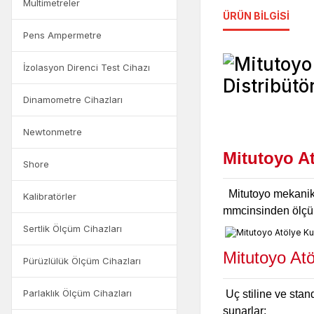
Multimetreler
ÜRÜN BILGISI
Pens Ampermetre
İzolasyon Direnci Test Cihazı
Dinamometre Cihazları
Newtonmetre
Mitutoyo A
Shore
Mitutoyo mekanik 
Kalibratörler
mmcinsinden ölçüm 
Sertlik Ölçüm Cihazları
Mitutoyo A
Pürüzlülük Ölçüm Cihazları
Parlaklık Ölçüm Cihazları
Uç stiline ve sta
sunarlar: