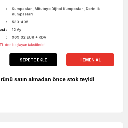
Kumpaslar
,
Mitutoyo Dijital Kumpaslar
,
Derinlik
Kumpasları
533-405
esi
12 Ay
969,32 EUR + KDV
L den başlayan taksitlerle!
SEPETE EKLE
HEMEN AL
ürünü satın almadan önce stok teyidi