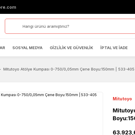
ore.com
AR
SOSYAL MEDYA
GIZLILIK VE GÜVENLIK
İPTAL VE İADE
Mitutoyo Atölye Kumpası 0-750/0,05mm Çene Boyu:150mm | 533-405
Mitutoyo
Mitutoy
Boyu:1
63.923,