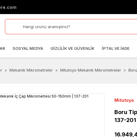
ore.com
AR
SOSYAL MEDYA
GIZLILIK VE GÜVENLIK
İPTAL VE İADE
er
Mekanik Mikrometreler
Mitutoyo Mekanik Mikrometreler
Boru
Mitutoyo
Boru Ti
137-201
16.949,