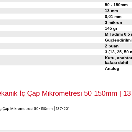
50 -
150mm
13 mm
0,01 mm
3
mikron
145
gr
Mil adımı 0,5
Güçlendirilmi
2 puan
3 (13, 25, 50
Kutu, anahtar
kafası dahil
Analog
ekanik İç Çap Mikrometresi 50-150mm | 13