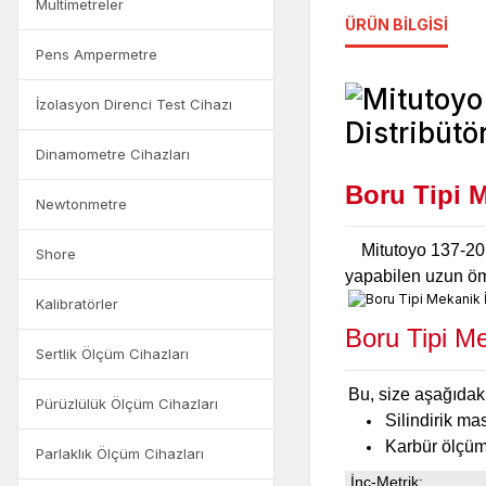
Multimetreler
ÜRÜN BILGISI
Pens Ampermetre
İzolasyon Direnci Test Cihazı
Dinamometre Cihazları
Boru Tipi 
Newtonmetre
Mitutoyo 137-201 
Shore
yapabilen uzun ömü
Kalibratörler
Boru Tipi M
Sertlik Ölçüm Cihazları
Bu, size aşağıdaki
Pürüzlülük Ölçüm Cihazları
Silindirik ma
Karbür ölçüm
Parlaklık Ölçüm Cihazları
İnç-Metrik: