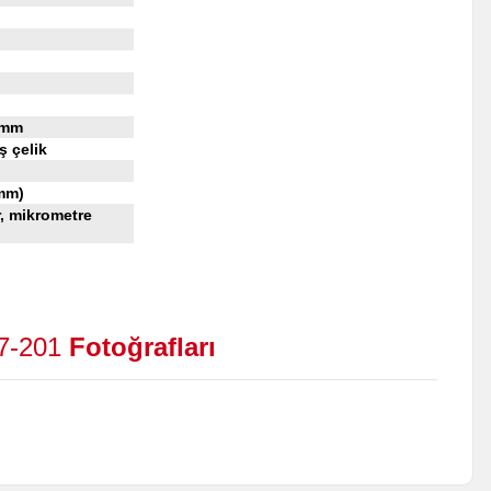
 mm
ş çelik
 mm)
, mikrometre
7-201
Fotoğra
fları