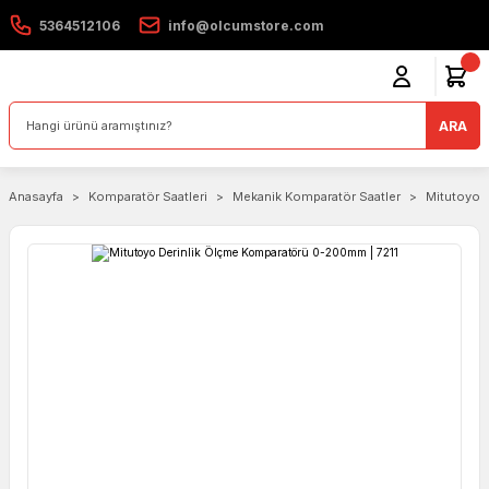
5364512106
info@olcumstore.com
ARA
Anasayfa
Komparatör Saatleri
Mekanik Komparatör Saatler
Mitutoyo 