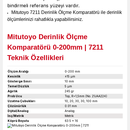
bindirmeli referans yüzeyi vardır.
Mitutoyo 7211 Derinlik Ölçme Komparatörü ile derinlik
ölçümlerinizi rahatlıkla yapabilirsiniz.
Mitutoyo Derinlik Ölçme
Komparatörü 0-200mm
|
7211
Teknik Özellikleri
Ölçüm Aralığı
0-200 mm
Kesinlik
±15
µm
Gösterge Sınırı
10 mm
Temel Düzlük
5 µm
Ağırlık
245 gr
Prob Ucu
Top, R=1,5mm (No. 21JAA224)
Uzatma Çubukları
10, 20, 30, 30, 100 mm
Çözünürlük
0.01 mm
Dijital/Analog
Analog
İnç/Metrik
Metrik
Köprü Boyutu
63.5 x 16