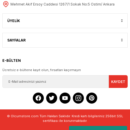
Mehmet Akif Ersoy Caddesi 1267/1 Sokak No:5 Ostim/ Ankara
Mitutoyo Dijital Kumpas 200 mm | 500-182-30
ÜYELİK
11.075,65 + KDV
SAYFALAR
E-BÜLTEN
Ücretsiz e-bültene kayıt olun, fırsatları kaçırmayın
KAYDET
© Olcumstore.com Tüm Hakları Saklıdır. Kredi kartı bilgileriniz 256bit SSL
sertifikası ile korunmaktadır.
Mitutoyo