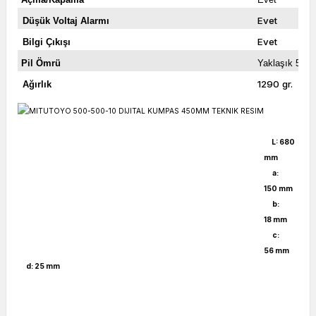
Evet
Düşük Voltaj Alarmı
Evet
Bilgi Çıkışı
Pil Ömrü
Yaklaşık 5 yı
1290 gr.
Ağırlık
L:
680
mm
a:
150
mm
b:
18
mm
c:
56
mm
d: 25
mm