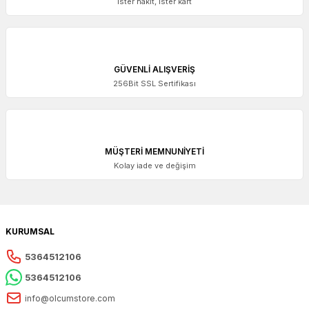
İster nakit, ister kart
Mitutoyo
Mitutoyo Dijital Kumpas 150 mm | 500-181-30
GÜVENLİ ALIŞVERİŞ
6.903,56 + KDV
256Bit SSL Sertifikası
MÜŞTERİ MEMNUNİYETİ
Kolay iade ve değişim
KURUMSAL
5364512106
5364512106
info@olcumstore.com
Mitutoyo