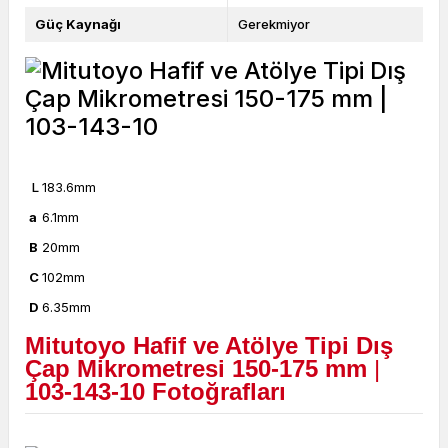
Güç Kaynağı
Gerekmiyor
L
183.6mm
a
6.1mm
B
20mm
C
102mm
D
6.35mm
Mitutoyo Hafif ve Atölye Tipi Dış
Çap Mikrometresi 150-175 mm
|
103-143-10 Fotoğrafları