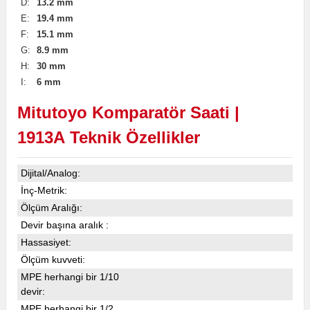
D:
13.2
mm
E:
19.4
mm
F:
15.1
mm
G:
8.9
mm
H:
30
mm
I:
6
mm
Mitutoyo Komparatör Saati |
1913A
Teknik Özellikler
Dijital/Analog:
İnç-Metrik:
Ölçüm Aralığı:
Devir başına aralık :
Hassasiyet:
Ölçüm kuvveti:
MPE herhangi bir 1/10
devir:
MPE herhangi bir 1/2