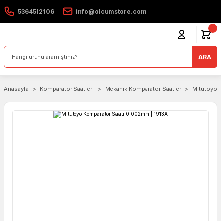
5364512106
info@olcumstore.com
ARA
Anasayfa
Komparatör Saatleri
Mekanik Komparatör Saatler
Mitutoyo 