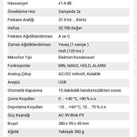
Hassasiyet
±1.4 dB
Örnekleme Hızı
Saniyede 2x
Frekans Aralığı
31.5 Hz ... 8 kHz
Hafıza
32.700 değer
Frekans Ağırlıklandırması
A ve C
Zaman Ağırlıklandırması
Yavaş (1 saniye )
Hızlı (125 ms )
Mikrofon Tipi
Elektret Kondenseri
Fonksiyonlar
MİN, MAKS, HOLD, ALARM
Analog Çıkışı
AC/DC milivolt, Kulaklık
Arayüz
USB
Otomatik Kapanma
15 dakikalık hareketsizlikten sonra
Çevre Koşulları
0 ... +40 °C, <90 % n.o.
Depolama Koşulları
-10 ... +60 °C, 10 ... 75 % n.o.
Güç Kaynağı
AC 9V Blok Pil
Boyut
280 x 95 x 45 mm
Ağırlık
Yaklaşık 350 g