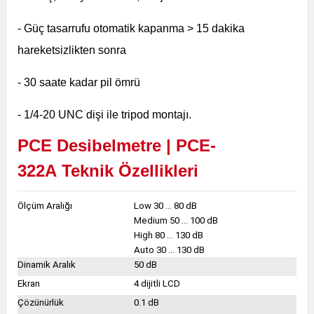
- Güç tasarrufu otomatik kapanma > 15 dakika
hareketsizlikten sonra
- 30 saate kadar pil ömrü
- 1/4-20 UNC dişi ile tripod montajı.
PCE Desibelmetre | PCE-
322A
Teknik Özellikleri
Ölçüm Aralığı
Low 30 ... 80 dB
Medium 50 ... 100 dB
High 80 ... 130 dB
Auto 30 ... 130 dB
Dinamik Aralık
50 dB
Ekran
4 dijitli LCD
Çözünürlük
0.1 dB