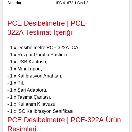
Standart
IEC 61672-1 Sınıf 2
PCE Desibelmetre | PCE-
322A
Teslimat İçeriği
- 1 x Desibelmetre PCE 322A-ICA,
- 1 x Rüzgar Gürültü Bastırıcı,
- 1 x USB Kablosu,
- 1 x Mini Tripod,
- 1 x Kalibrasyon Anahtarı,
- 1 x Pil,
- 1 x Şarj Adaptörü,
- 1 x Taşıma Çantası,
- 1 x Kullanım Kılavuzu,
- 1 x ISO Kalibrasyon Sertifikası.
PCE Desibelmetre | PCE-322A
Ürün
Resimleri