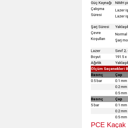
Güç Kaynağı
NiMH pi
Çalışma
Lazer i
Süresi
Lazer iş
Şarj Süresi
Yaklaşı
Çevre
Normal 
Koşulları
Şarj mo
Lazer
Sınıf 2
Boyut
191.5 x
Ağırlık
Yaklaşı
Ölçüm Seçenekleri B
Basınç
Çap
0.5 bar
0.1 mm
0.2 mm
0.5 mm
Basınç
Çap
5 bar
0.1 mm
0.2 mm
0.5 mm
PCE Kaçak 