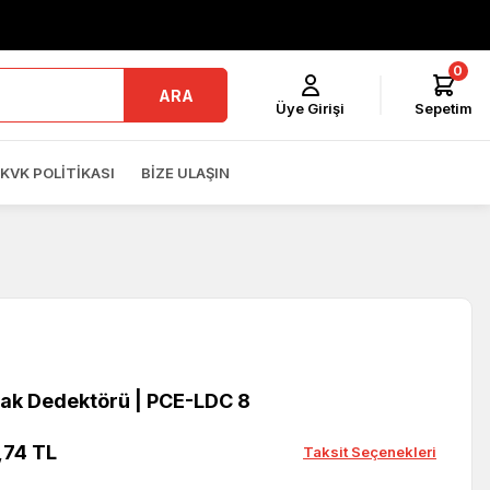
0
ARA
Üye Girişi
Sepetim
KVK POLITIKASI
BIZE ULAŞIN
ak Dedektörü | PCE-LDC 8
,74 TL
Taksit Seçenekleri