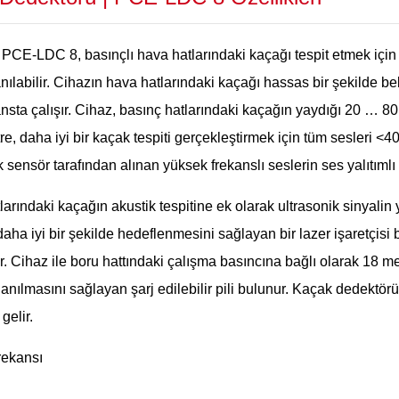
CE-LDC 8, basınçlı hava hatlarındaki kaçağı tespit etmek için k
anılabilir. Cihazın hava hatlarındaki kaçağı hassas bir şekilde be
ansta çalışır. Cihaz, basınç hatlarındaki kaçağın yaydığı 20 … 80
re, daha iyi bir kaçak tespiti gerçekleştirmek için tüm sesleri <4
 sensör tarafından alınan yüksek frekanslı seslerin ses yalıtımlı 
larındaki kaçağın akustik tespitine ek olarak ultrasonik sinyal
aha iyi bir şekilde hedeflenmesini sağlayan bir lazer işaretçisi 
r. Cihaz ile boru hattındaki çalışma basıncına bağlı olarak 18 me
lanılmasını sağlayan şarj edilebilir pili bulunur. Kaçak dedektör
gelir.
rekansı