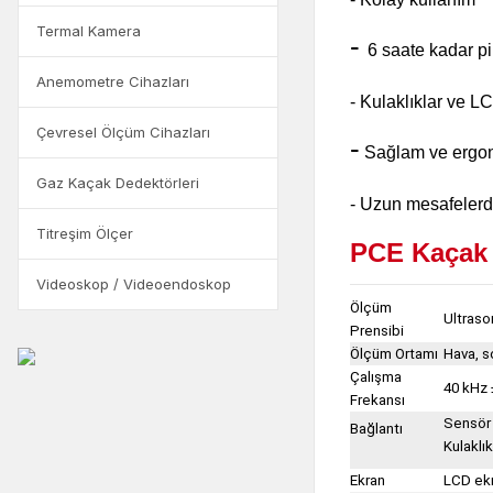
Termal Kamera
-
6 saate kadar pi
Anemometre Cihazları
-
Kulaklıklar ve LC
Çevresel Ölçüm Cihazları
-
Sağlam ve ergo
Gaz Kaçak Dedektörleri
-
Uzun mesafelerde 
Titreşim Ölçer
PCE Kaçak 
Videoskop / Videoendoskop
Ölçüm
Ultraso
Prensibi
Ölçüm Ortamı
Hava, s
Çalışma
40 kHz 
Frekansı
Sensör i
Bağlantı
Kulaklık
Ekran
LCD ek