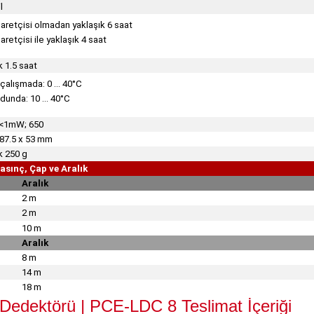
l
şaretçisi olmadan yaklaşık 6 saat
aretçisi ile yaklaşık 4 saat
k 1.5 saat
çalışmada: 0 ... 40°C
dunda: 10 ... 40°C
; <1mW; 650
 87.5 x 53 mm
k 250 g
asınç, Çap ve Aralık
Aralık
2 m
2 m
10 m
Aralık
8 m
14 m
18 m
Dedektörü | PCE-LDC 8
Teslimat İçeriği