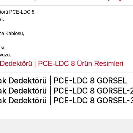
ktörü PCE-LDC 8,
i,
ma Kablosu,
sı,
avuzu.
Dedektörü | PCE-LDC 8
Ürün Resimleri