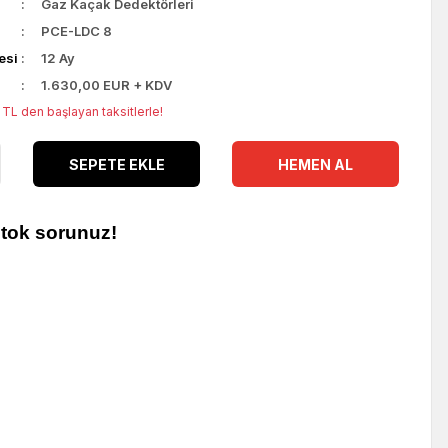
Gaz Kaçak Dedektörleri
PCE-LDC 8
esi
12 Ay
1.630,00 EUR + KDV
TL den başlayan taksitlerle!
SEPETE EKLE
HEMEN AL
stok sorunuz!