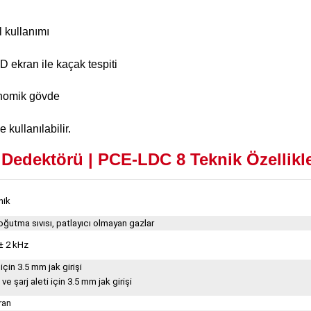
l kullanımı
D ekran ile kaçak tespiti
nomik gövde
kullanılabilir.
Dedektörü | PCE-LDC 8
Teknik Özellikle
nik
oğutma sıvısı, patlayıcı olmayan gazlar
± 2 kHz
çin 3.5 mm jak girişi
 ve şarj aleti için 3.5 mm jak girişi
ran