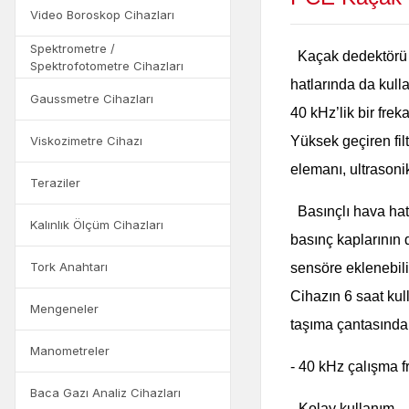
Video Boroskop Cihazları
Spektrometre /
Kaçak dedektörü P
Spektrofotometre Cihazları
hatlarında da kull
Gaussmetre Cihazları
40 kHz’lik bir frek
Viskozimetre Cihazı
Yüksek geçiren filt
elemanı, ultrasonik
Teraziler
Basınçlı hava hat
Kalınlık Ölçüm Cihazları
basınç kaplarının d
Tork Anahtarı
sensöre eklenebili
Cihazın 6 saat kul
Mengeneler
taşıma çantasında 
Manometreler
-
40 kHz çalışma f
Baca Gazı Analiz Cihazları
-
Kolay kullanım