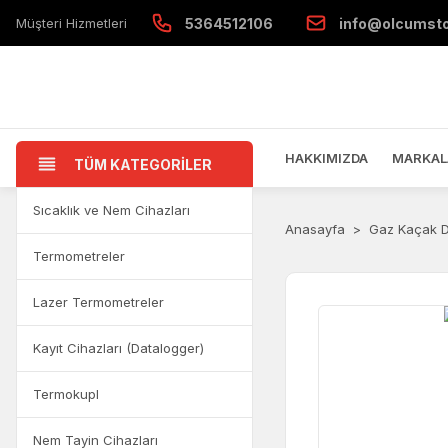
Müşteri Hizmetleri
5364512106
info@olcumst
HAKKIMIZDA
MARKAL
TÜM KATEGORİLER
Sıcaklık ve Nem Cihazları
Anasayfa
Gaz Kaçak D
Termometreler
Lazer Termometreler
Kayıt Cihazları (Datalogger)
Termokupl
Nem Tayin Cihazları