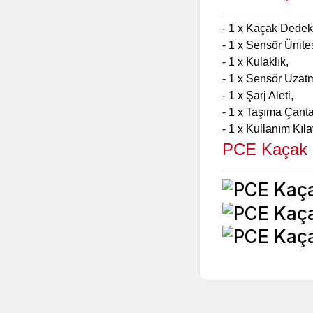
- 1 x Kaçak Dede
- 1 x Sensör Ünites
- 1 x Kulaklık,
- 1 x Sensör Uzat
- 1 x Şarj Aleti,
- 1 x Taşıma Çanta
- 1 x Kullanım Kıl
PCE Kaçak 