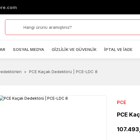
ore.com
AR
SOSYAL MEDYA
GIZLILIK VE GÜVENLIK
İPTAL VE İADE
edektörleri
PCE Kaçak Dedektörü | PCE-LDC 8
PCE
PCE Kaç
107.493