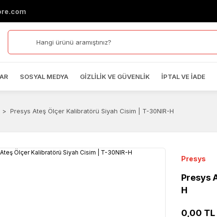
ore.com
AR
SOSYAL MEDYA
GIZLILIK VE GÜVENLIK
İPTAL VE İADE
Presys Ateş Ölçer Kalibratörü Siyah Cisim | T-30NIR-H
Presys
Presys A
H
0,00 TL