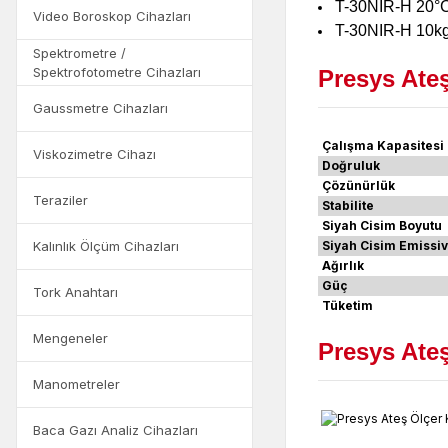
T-30NIR-H 20°C-
Video Boroskop Cihazları
T-30NIR-H 10kg 
Spektrometre /
Spektrofotometre Cihazları
Presys Ateş
Gaussmetre Cihazları
Çalışma Kapasitesi
Viskozimetre Cihazı
Doğruluk
Çözünürlük
Teraziler
Stabilite
Siyah Cisim Boyutu
Kalınlık Ölçüm Cihazları
Siyah Cisim Emissiv
Ağırlık
Güç
Tork Anahtarı
Tüketim
Mengeneler
Presys Ateş
Manometreler
Baca Gazı Analiz Cihazları