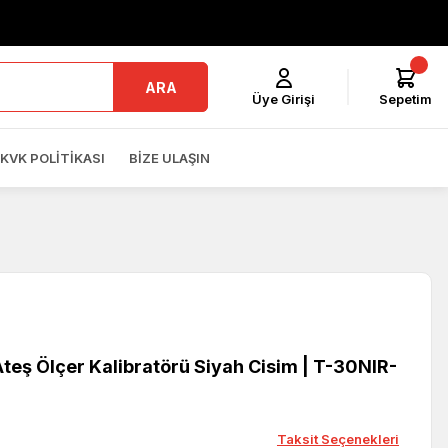
ARA
Üye Girişi
Sepetim
KVK POLITIKASI
BIZE ULAŞIN
teş Ölçer Kalibratörü Siyah Cisim | T-30NIR-
Taksit Seçenekleri