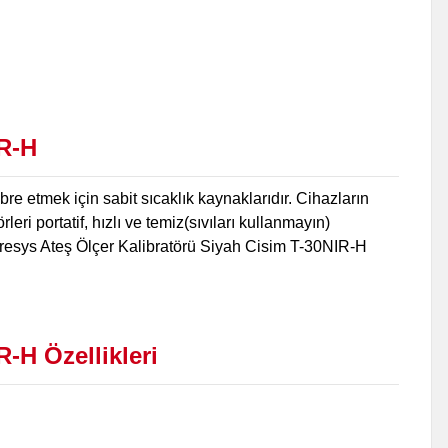
IR-H
e etmek için sabit sıcaklık kaynaklarıdır. Cihazların
eri portatif, hızlı ve temiz(sıvıları kullanmayın)
 Presys Ateş Ölçer Kalibratörü Siyah Cisim T-30NIR-H
-H Özellikleri