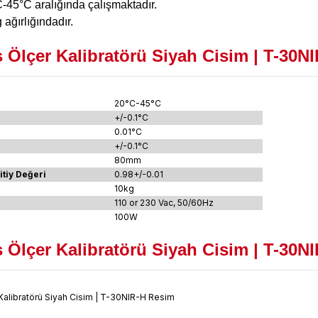
45°C aralığında çalışmaktadır.
ağırlığındadır.
 Ölçer Kalibratörü Siyah Cisim | T-30NI
20°C-45°C
+/-0.1°C
0.01°C
+/-0.1°C
80mm
itiy Değeri
0.98+/-0.01
10kg
110 or 230 Vac, 50/60Hz
100W
 Ölçer Kalibratörü Siyah Cisim | T-30N