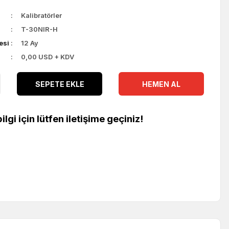
Kalibratörler
T-30NIR-H
esi
12 Ay
0,00 USD + KDV
SEPETE EKLE
HEMEN AL
ilgi için lütfen iletişime geçiniz!