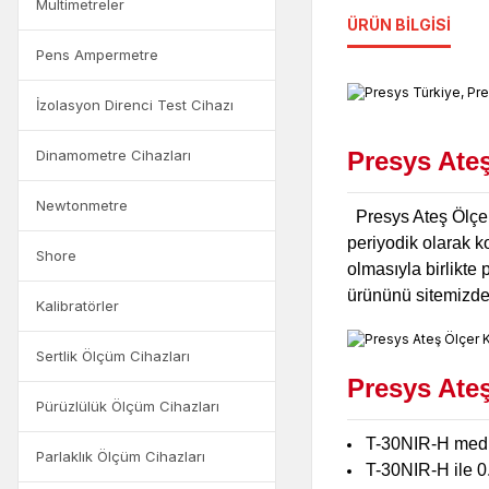
Multimetreler
ÜRÜN BILGISI
Pens Ampermetre
İzolasyon Direnci Test Cihazı
Dinamometre Cihazları
Presys Ateş
Newtonmetre
Presys Ateş Ölçer 
periyodik olarak ko
Shore
olmasıyla birlikte
ürününü sitemizden
Kalibratörler
Sertlik Ölçüm Cihazları
Presys Ateş
Pürüzlülük Ölçüm Cihazları
T-30NIR-H medik
Parlaklık Ölçüm Cihazları
T-30NIR-H ile 0