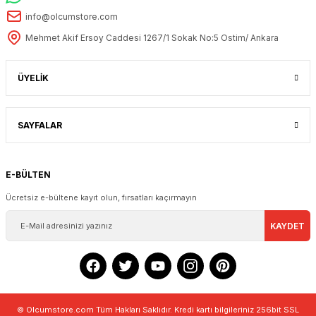
info@olcumstore.com
Mehmet Akif Ersoy Caddesi 1267/1 Sokak No:5 Ostim/ Ankara
ÜYELİK
SAYFALAR
E-BÜLTEN
Ücretsiz e-bültene kayıt olun, fırsatları kaçırmayın
KAYDET
© Olcumstore.com Tüm Hakları Saklıdır. Kredi kartı bilgileriniz 256bit SSL