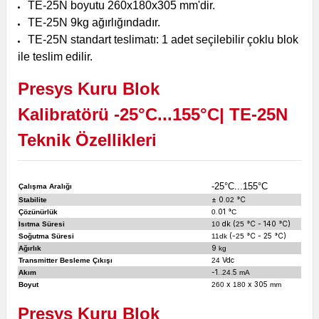
TE-25N boyutu 260
x180x305 mm'dir.
TE-25N 9kg ağırlığındadır.
TE-25N standart teslimatı: 1 adet seçilebilir çoklu blok
ile teslim edilir.
Presys Kuru Blok
Kalibratörü -25°C...155°C| TE-25N
Teknik Özellikleri
-25°C...155°C
Çalışma Aralığı
± 0.
°C
Stabilite
02
.01 °
Çözünürlük
0
C
dk (
°C - 140 °C)
Isıtma Süresi
10
25
(-
°C - 25 °C)
Soğutma Süresi
11dk
25
9
Ağırlık
kg
Vdc
Transmitter Besleme Çıkışı
24
-1..
.5
Akım
24
mA
x
x 305
Boyut
260
180
mm
Presys Kuru Blok