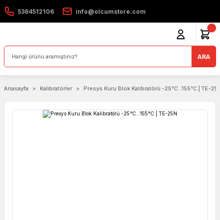
5364512106
info@olcumstore.com
ARA
Anasayfa
Kalibratörler
Presys Kuru Blok Kalibratörü -25°C...155°C | TE-25