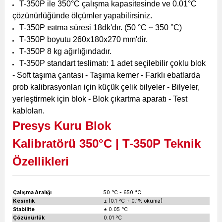
T-350P ile 350
°C çalışma kapasitesinde ve 0.01°C
çözünürlüğünde ölçümler yapabilirsiniz.
T-350P ısıtma süresi 18dk'dır. (50
°C ~ 350 °C)
T-350P boyutu 260
x180x270 mm'dir.
T-350P 8 kg ağırlığındadır.
T-350P standart teslimatı: 1 adet seçilebilir çoklu blok
- Soft taşıma çantası - Taşıma kemer - Farklı ebatlarda
prob kalibrasyonları için küçük çelik bilyeler - Bilyeler,
yerleştirmek için blok - Blok çıkartma aparatı - Test
kabloları.
Presys Kuru Blok
Kalibratörü
350
°C
| T-350P Teknik
Özellikleri
Çalışma Aralığı
50 °C - 650 °C
Kesinlik
± (0.1 °C + 0.1% okuma)
Stabilite
± 0.05 °C
Çözünürlük
0.01 °C