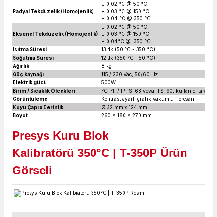
± 0.02 °C @ 50 °C
Radyal Tekdüzelik (Homojenlik)
± 0.03 °C @ 150 °C
± 0.04 °C @ 350 °C
± 0.02 °C @ 50 °C
Eksenel Tekdüzelik (Homojenlik)
± 0.03 °C @ 150 °C
± 0.04°C @ 350 °C
Isıtma Süresi
13 dk (50 °C - 350 °C)
Soğutma Süresi
12 dk (350 °C - 50 °C)
Ağırlık
8 kg
Güç kaynağı
115 / 230 Vac, 50/60 Hz
Elektrik gücü
500W
Birim / Sıcaklık Ölçekleri
°C, °F / IPTS-68 veya ITS-90, kullanıcı tarafında
Görüntüleme
Kontrast ayarlı grafik vakumlu floresan
Kuyu Çapı x Derinlik
Ø 32 mm x 124 mm
Boyut
260 x 180 x 270 mm
Presys Kuru Blok
Kalibratörü
350
°C
| T-350P Ürün
Görseli