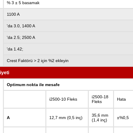
% 3 ± 5 basamak
1100 A
'da 3.0, 1400 A
'da 2.5; 2500 A
'da 1.42;
Crest Faktörü > 2 için %2 ekleyin
yeti
Optimum nokta ile mesafe
i2500-18
i2500-10 Fleks
Hata
Fleks
35,6 mm
A
12,7 mm (0,5 inç)
±%0,5
(1,4 inç)