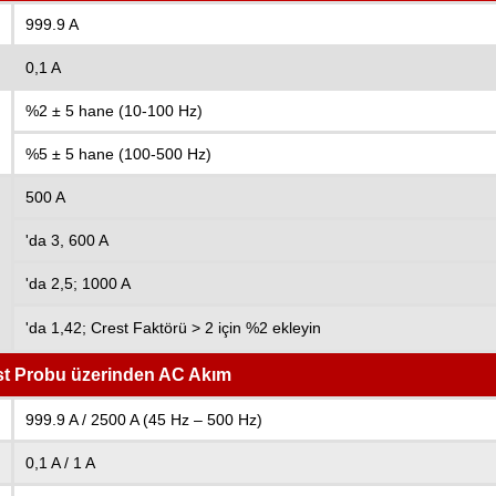
999.9 A
0,1 A
%2 ± 5 hane (10-100 Hz)
%5 ± 5 hane (100-500 Hz)
500 A
'da 3, 600 A
'da 2,5; 1000 A
'da 1,42; Crest Faktörü > 2 için %2 ekleyin
t Probu üzerinden AC Akım
999.9 A / 2500 A (45 Hz – 500 Hz)
0,1 A / 1 A