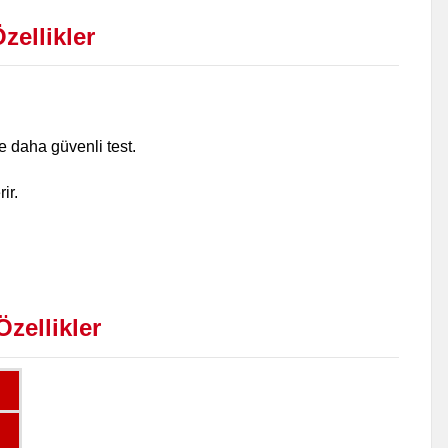
zellikler
e daha güvenli test.
ir.
zellikler