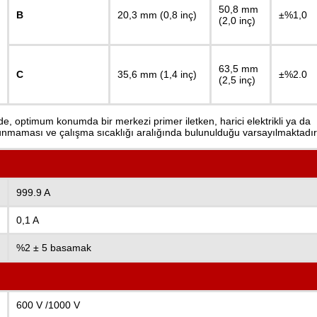
50,8 mm
B
20,3 mm (0,8 inç)
±%1,0
(2,0 inç)
63,5 mm
C
35,6 mm (1,4 inç)
±%2.0
(2,5 inç)
nde, optimum konumda bir merkezi primer iletken, harici elektrikli ya da
unmaması ve çalışma sıcaklığı aralığında bulunulduğu varsayılmaktadır
999.9 A
0,1 A
%2 ± 5 basamak
600 V /1000 V