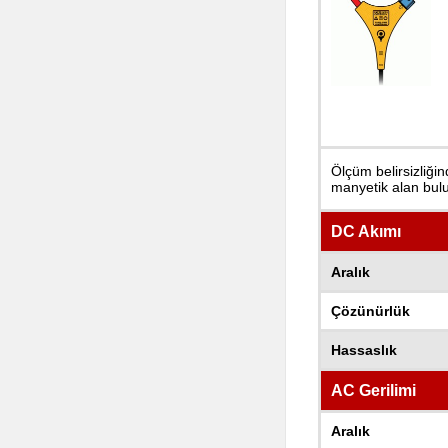
Ölçüm belirsizliği
manyetik alan bul
DC Akımı
Aralık
Çözünürlük
Hassaslık
AC Gerilimi
Aralık