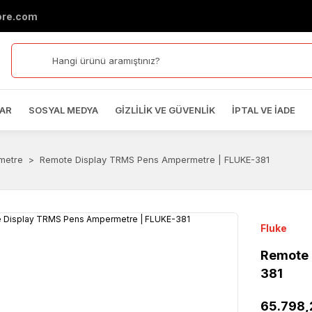
ore.com
AR
SOSYAL MEDYA
GIZLILIK VE GÜVENLIK
İPTAL VE İADE
metre
Remote Display TRMS Pens Ampermetre | FLUKE-381
Fluke
Remote 
381
65.798,