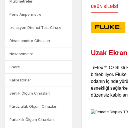
Multimetreler
ÜRÜN BILGISI
Pens Ampermetre
İzolasyon Direnci Test Cihazı
Dinamometre Cihazları
Uzak Ekra
Newtonmetre
Shore
iFlex™ Özellikli F
bitirebiliyor. Fluk
Kalibratörler
odanın içinde yürü
esnekliği sağlarken
Sertlik Ölçüm Cihazları
düzensiz kabloları 
Pürüzlülük Ölçüm Cihazları
Parlaklık Ölçüm Cihazları