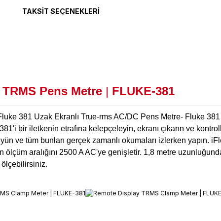
TAKSIT SEÇENEKLERI
n TRMS Pens Met
re
|
FLUKE-381
luke 381 Uzak Ekranlı True-rms AC/DC Pens Metre- Fluke 381 saye
e 381'i bir iletkenin etrafına kelepçeleyin, ekranı çıkarın ve kont
yün ve tüm bunları gerçek zamanlı okumaları izlerken yapın. iF
 ölçüm aralığını 2500 A AC'ye genişletir. 1,8 metre uzunluğunda bi
ölçebilirsiniz.