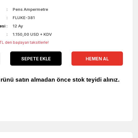
Pens Ampermetre
FLUKE-381
esi
12 Ay
1.150,00 USD + KDV
L den başlayan taksitlerle!
SEPETE EKLE
HEMEN AL
rünü satın almadan önce stok teyidi alınız.