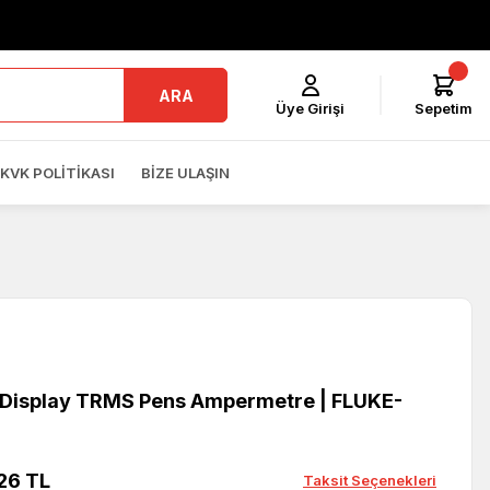
ARA
Üye Girişi
Sepetim
KVK POLITIKASI
BIZE ULAŞIN
Display TRMS Pens Ampermetre | FLUKE-
26 TL
Taksit Seçenekleri