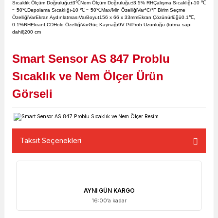
Sıcaklık Ölçüm Doğruluğu
±3℃
Nem Ölçüm Doğruluğu
±3,5% RH
Çalışma Sıcaklığı
-10 ℃
~ 50℃
Depolama Sıcaklığı
-10 ℃ ~ 50℃
Max/Min Özelliği
Var
°C/°F Birim Seçme
Özelliği
Var
Ekran Aydınlatması
Var
Boyut
156 x 66 x 33mm
Ekran Çözünürlüğü
0.1℃,
0.1%RH
Ekran
LCD
Hold Özelliği
Var
Güç Kaynağı
9V Pil
Prob Uzunluğu (tutma sapı
dahil)
200 cm
Smart Sensor AS 847 Problu
Sıcaklık ve Nem Ölçer Ürün
Görseli
Taksit Seçenekleri
AYNI GÜN KARGO
16:00’a kadar