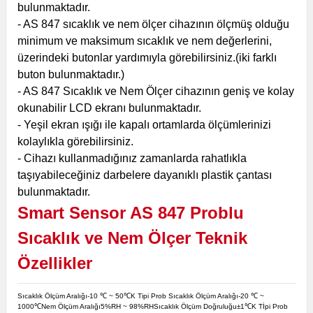
bulunmaktadır.
- AS 847 sıcaklık ve nem ölçer cihazının ölçmüş olduğu
minimum ve maksimum sıcaklık ve nem değerlerini,
üzerindeki butonlar yardımıyla görebilirsiniz.(iki farklı
buton bulunmaktadır.)
- AS 847 Sıcaklık ve Nem Ölçer cihazının geniş ve kolay
okunabilir LCD ekranı bulunmaktadır.
- Yeşil ekran ışığı ile kapalı ortamlarda ölçümlerinizi
kolaylıkla görebilirsiniz.
- Cihazı kullanmadığınız zamanlarda rahatlıkla
taşıyabileceğiniz darbelere dayanıklı plastik çantası
bulunmaktadır.
Smart Sensor AS 847 Problu
Sıcaklık ve Nem Ölçer Teknik
Özellikler
Sıcaklık Ölçüm Aralığı
-10 ℃ ~ 50℃
K Tipi Prob Sıcaklık Ölçüm Aralığı
-20 ℃ ~
1000℃
Nem Ölçüm Aralığı
5%RH ~ 98%RH
Sıcaklık Ölçüm Doğruluğu
±1℃
K Tİpi Prob