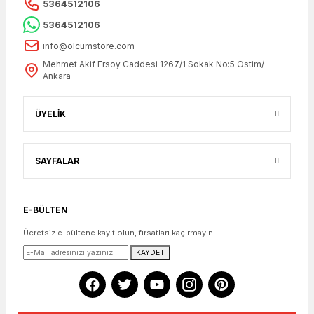
5364512106
5364512106
info@olcumstore.com
Mehmet Akif Ersoy Caddesi 1267/1 Sokak No:5 Ostim/
Ankara
ÜYELİK
SAYFALAR
E-BÜLTEN
Ücretsiz e-bültene kayıt olun, fırsatları kaçırmayın
KAYDET