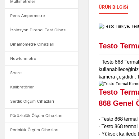
Multimetreler
ÜRÜN BILGISI
Pens Ampermetre
İzolasyon Direnci Test Cihazı
Dinamometre Cihazları
Testo Terma
Newtonmetre
Testo 868 Termal
kullanabileceğiniz
Shore
kamera çeşididir. T
Kalibratörler
Testo Terma
Sertlik Ölçüm Cihazları
868
Genel Ö
Pürüzlülük Ölçüm Cihazları
- Testo 868 termal 
- Testo 868 termal 
Parlaklık Ölçüm Cihazları
- Yüksek kalitede 