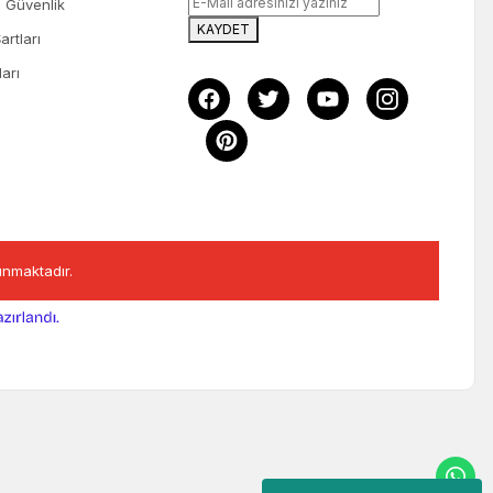
ve Güvenlik
KAYDET
artları
ları
runmaktadır.
ile
hazırlandı.
eri