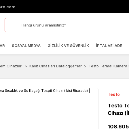
ore.com
AR
SOSYAL MEDYA
GIZLILIK VE GÜVENLIK
İPTAL VE İADE
Nem Cihazları
Kayıt Cihazları Datalogger'lar
Testo Termal Kamera Sı
Testo
Testo T
Cihazı (
108.605