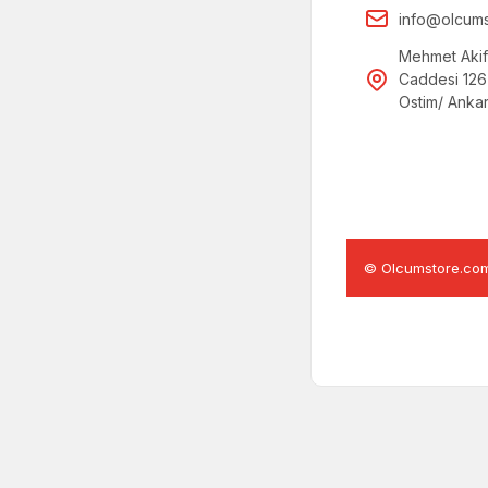
info@olcum
Mehmet Akif
Caddesi 126
Ostim/ Anka
© Olcumstore.com Tü