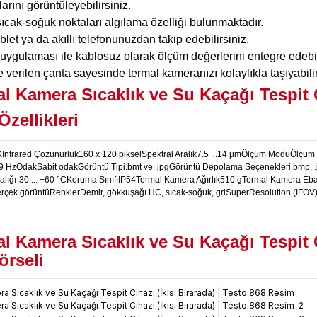
larını görüntüleyebilirsiniz.
sıcak-soğuk noktaları algılama özelliği bulunmaktadır.
ablet ya da akıllı telefonunuzdan takip edebilirsiniz.
 uygulaması ile kablosuz olarak ölçüm değerlerini entegre edebilir
e verilen çanta sayesinde termal kameranızı kolaylıkla taşıyabilir
l Kamera Sıcaklık ve Su Kaçağı Tespit Ci
Özellikleri
K
Infrared Çözünürlük
160 x 120 piksel
Spektral Aralık
7.5 ...14 µm
Ölçüm Modu
Ölçüm a
9 Hz
Odak
Sabit odak
Görüntü Tipi
.bmt ve .jpg
Görüntü Depolama Seçenekleri
.bmp, .
alığı
-30 ... +60 °C
Koruma Sınıfı
IP54
Termal Kamera Ağırlık
510 g
Termal Kamera Eba
erçek görüntü
Renkler
Demir, gökkuşağı HC, sıcak-soğuk, gri
SuperResolution (IFOV
l Kamera Sıcaklık ve Su Kaçağı Tespit Ci
örseli