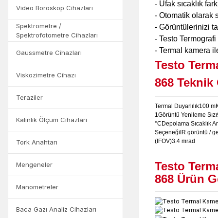
- Ufak sıcaklık fark
Video Boroskop Cihazları
- Otomatik olarak 
Spektrometre /
- Görüntülerinizi t
Spektrofotometre Cihazları
- Testo Termografi
- Termal kamera il
Gaussmetre Cihazları
Testo Terma
Viskozimetre Cihazı
868
Teknik 
Teraziler
Termal Duyarlılık
100 m
1
Görüntü Yenileme Sızı
Kalınlık Ölçüm Cihazları
°C
Depolama Sıcaklık Ar
Seçeneği
IR görüntü / g
(IFOV)
3.4 mrad
Tork Anahtarı
Testo Terma
Mengeneler
868
Ürün G
Manometreler
Baca Gazı Analiz Cihazları