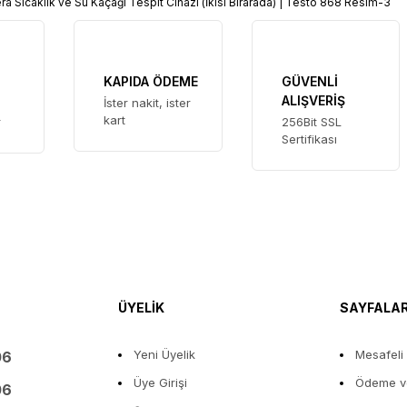
KAPIDA ÖDEME
GÜVENLİ
ALIŞVERİŞ
İster nakit, ister
kart
r
256Bit SSL
Sertifikası
ÜYELİK
SAYFALA
Yeni Üyelik
Mesafeli
06
Üye Girişi
Ödeme ve
06