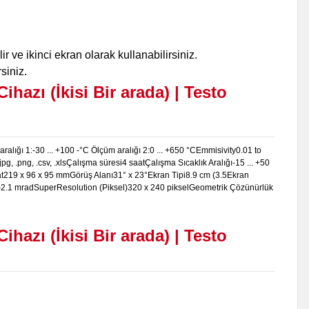
 ve ikinci ekran olarak kullanabilirsiniz.
siniz.
hazı (İkisi Bir arada) | Testo
ralığı 1:-30 ... +100 -°C Ölçüm aralığı 2:0 ... +650 °C
Emmisivity
0.01 to
jpg, .png, .csv, .xls
Çalışma süresi
4 saat
Çalışma Sıcaklık Aralığı
-15 ... +50
t
219 x 96 x 95 mm
Görüş Alanı
31° x 23°
Ekran Tipi
8.9 cm (3.5
Ekran
)
2.1 mrad
SuperResolution (Piksel)
320 x 240 piksel
Geometrik Çözünürlük
hazı (İkisi Bir arada) | Testo