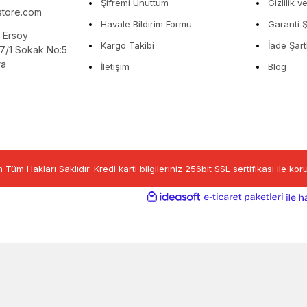
Şifremi Unuttum
Gizlilik 
store.com
Havale Bildirim Formu
Garanti Ş
 Ersoy
Kargo Takibi
İade Şart
7/1 Sokak No:5
ra
İletişim
Blog
m Hakları Saklıdır. Kredi kartı bilgileriniz 256bit SSL sertifikası ile ko
ideasoft
e-
ticaret
paketl