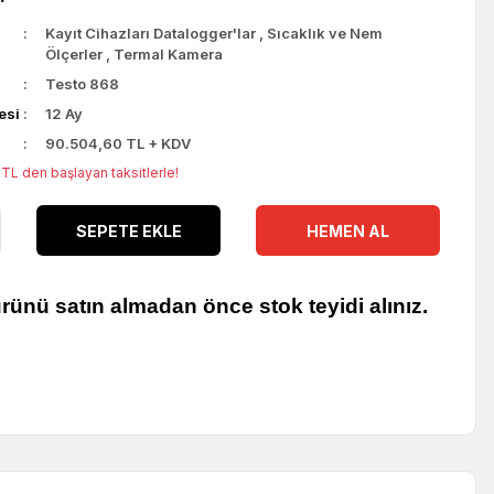
Kayıt Cihazları Datalogger'lar
,
Sıcaklık ve Nem
Ölçerler
,
Termal Kamera
Testo 868
esi
12 Ay
90.504,60 TL + KDV
TL den başlayan taksitlerle!
SEPETE EKLE
HEMEN AL
rünü satın almadan önce stok teyidi alınız.