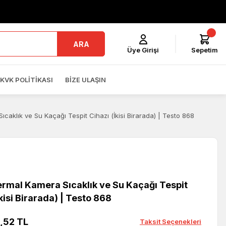
ARA
Üye Girişi
Sepetim
KVK POLITIKASI
BIZE ULAŞIN
caklık ve Su Kaçağı Tespit Cihazı (İkisi Birarada) | Testo 868
ermal Kamera Sıcaklık ve Su Kaçağı Tespit
İkisi Birarada) | Testo 868
,52 TL
Taksit Seçenekleri