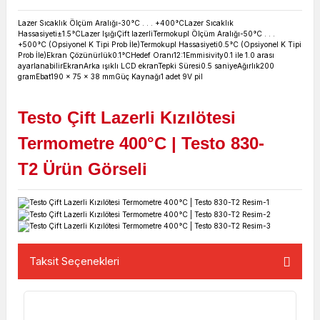
Lazer Sıcaklık Ölçüm Aralığı
-30°C . . . +400°C
Lazer Sıcaklık
Hassasiyeti
±1.5°C
Lazer Işığı
Çift lazerli
Termokupl Ölçüm Aralığı
-50°C . . .
+500°C (Opsiyonel K Tipi Prob İle)
Termokupl Hassasiyeti
0.5°C (Opsiyonel K Tipi
Prob İle)
Ekran Çözünürlük
0.1°C
Hedef Oranı
12:1
Emmisivity
0.1 ile 1.0 arası
ayarlanabilir
Ekran
Arka ışıklı LCD ekran
Tepki Süresi
0.5 saniye
Ağırlık
200
gram
Ebat
190 x 75 x 38 mm
Güç Kaynağı
1 adet 9V pil
Testo Çift Lazerli Kızılötesi
Termometre 400°C | Testo 830-
T2
Ürün Görseli
Taksit Seçenekleri