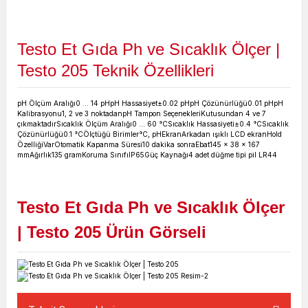
Testo Et Gıda Ph ve Sıcaklık Ölçer |
Testo 205
Teknik Özellikleri
pH Ölçüm Aralığı
0 ... 14 pH
pH Hassasiyet
±0.02 pH
pH Çözünürlüğü
0.01 pH
pH
Kalibrasyonu
1, 2 ve 3 noktadan
pH Tampon Seçenekleri
Kutusundan 4 ve 7
çıkmaktadır
Sıcaklık Ölçüm Aralığı
0 ... 60 °C
Sıcaklık Hassasiyeti
±0.4 °C
Sıcaklık
Çözünürlüğü
0.1 °C
Ölçtüğü Birimler
°C, pH
Ekran
Arkadan ışıklı LCD ekran
Hold
Özelliği
Var
Otomatik Kapanma Süresi
10 dakika sonra
Ebat
145 x 38 x 167
mm
Ağırlık
135 gram
Koruma Sınıfı
IP65
Güç Kaynağı
4 adet düğme tipi pil LR44
Testo Et Gıda Ph ve Sıcaklık Ölçer
| Testo 205
Ürün Görseli